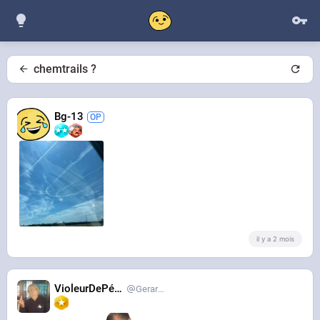
chemtrails ?
Bg-13
il y a 2 mois
VioleurDePédo
Gerardlevain