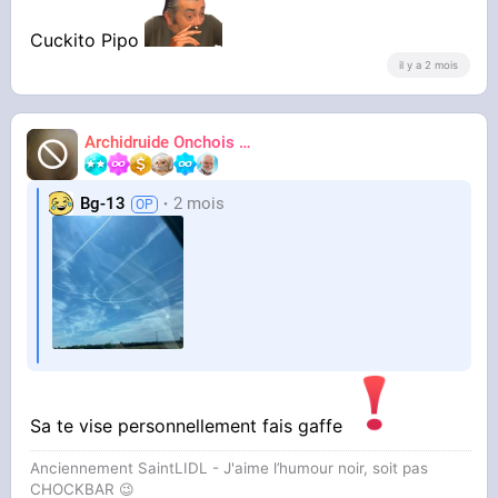
Cuckito Pipo
il y a 2 mois
Archidruide Onchois
🍀️🌩️🐻️
James
Bg-13
2 mois
Sa te vise personnellement fais gaffe
Anciennement SaintLIDL - J'aime l’humour noir, soit pas
CHOCKBAR 😉️