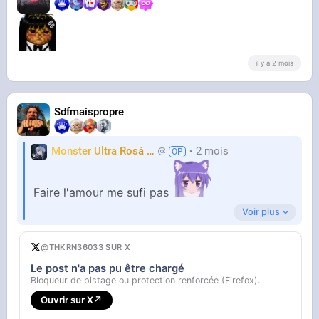
il y a 2 mois
Sdfmaispropre
Monster Ultra Rosá
❤️
2 mois
KheyFinito
Faire l'amour me sufi pas
Voir plus
Jai besoin de me masturber plusieurs fois par
@THKRN36033 SUR X
jour aussi
Le post n'a pas pu être chargé
Bloqueur de pistage ou protection renforcée (Firefox).
Ouvrir sur X
↗