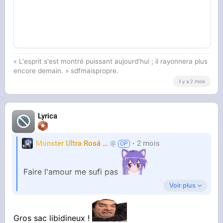
« L'esprit s'est montré puissant aujourd'hui ; il rayonnera plus
encore demain. » sdfmaispropre.
il y a 2 mois
Lyrica
Monster Ultra Rosá
❤️
2 mois
KheyFinito
Faire l'amour me sufi pas
Voir plus
Jai besoin de me masturber plusieurs fois par
Gros sac libidineux !