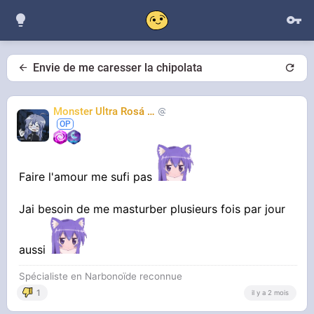
Envie de me caresser la chipolata
Monster Ultra Rosá
❤️
KheyFinito
Faire l'amour me sufi pas
Jai besoin de me masturber plusieurs fois par jour
aussi
Spécialiste en Narbonoïde reconnue
1
il y a 2 mois