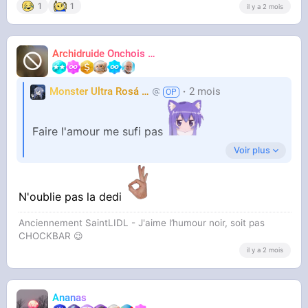
1
1
il y a 2 mois
Archidruide Onchois
🍀️🌩️🐻️
James
Monster Ultra Rosá
❤️
2 mois
KheyFinito
Faire l'amour me sufi pas
Voir plus
Jai besoin de me masturber plusieurs fois par
N'oublie pas la dedi
jour aussi
Anciennement SaintLIDL - J'aime l’humour noir, soit pas
CHOCKBAR 😉️
il y a 2 mois
Ananas