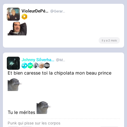
VioleurDePédo
Gerardlevain
il y a 2 mois
Johnny Silverhand
MetalHurlant
Et bien caresse toi la chipolata mon beau prince
Tu le mérites
Punk qui pisse sur les corpos