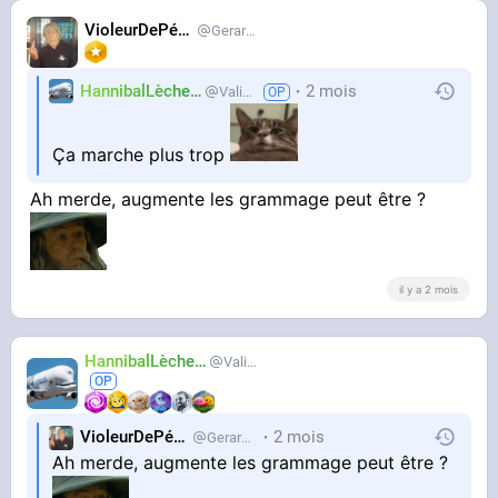
VioleurDePédo
Gerardlevain
HannibalLècheur
2 mois
Valium
Ça marche plus trop
Ah merde, augmente les grammage peut être ?
il y a 2 mois
HannibalLècheur
Valium
VioleurDePédo
2 mois
Gerardlevain
Ah merde, augmente les grammage peut être ?