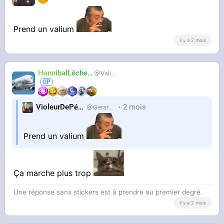
Prend un valium
il y a 2 mois
HannibalLècheur
Valium
VioleurDePédo
2 mois
Gerardlevain
Prend un valium
Ça marche plus trop
Une réponse sans stickers est à prendre au premier degré.
il y a 2 mois