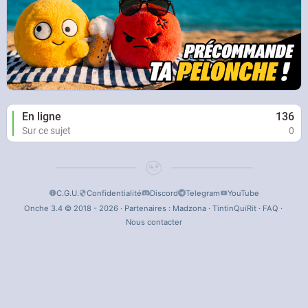
En ligne
136
Sur ce sujet
0
C.G.U.
Confidentialité
Discord
Telegram
YouTube
Onche 3.4 © 2018 - 2026 · Partenaires :
Madzona
·
TintinQuiRit
·
FAQ
·
Nous contacter