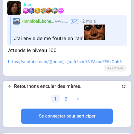
Juju
HannibalLècheur
2 mois
Valium
J'ai envie de me foutre en l'air
Attends le niveau 100
https://youtube.com/@nono[...]ix-fr?si=9lNEAkseZE5xGoh5
il y a 2 mois
Retournons enculer des mères.
1
2
Se connecter pour participer