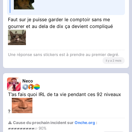
Faut sur je puisse garder le comptoir sans me
gourrer et au dela de dix ça devient compliqué
Une réponse sans stickers est à prendre au premier degré.
il y a 2 mois
Neco
T’as fais quoi IRL de ta vie pendant ces 92 niveaux
?
⚠ Cause du prochain incident sur
Onche.org
:
▰▰▰▰▰▰▰▰▰▱ 90%