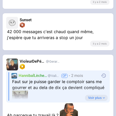
il y a 2 mois
Sunset
42 000 messages c'est chaud quand même,
j'espère que tu arriveras a stop un jour
il y a 2 mois
VioleurDePédo
Gerardlevain
HannibalLècheur
2 mois
Valium
Faut sur je puisse garder le comptoir sans me
gourrer et au dela de dix ça devient compliqué
Voir plus
Ah parceque tu travail là ?