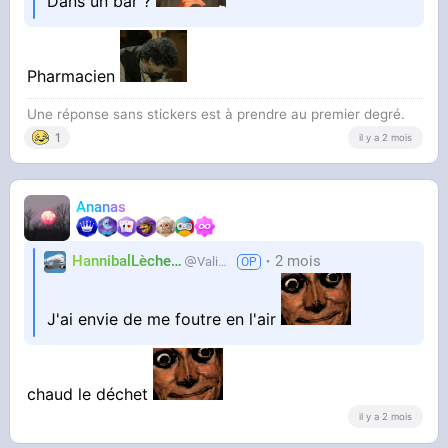
Dans un bar ?
Pharmacien
Une réponse sans stickers est à prendre au premier degré.
1
il y a 2 mois
Ananas
HannibalLècheur
2 mois
Valium
J'ai envie de me foutre en l'air
chaud le déchet
il y a 2 mois