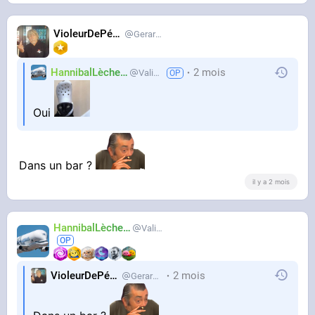
VioleurDePédo
Gerardlevain
HannibalLècheur
2 mois
Valium
Oui
Dans un bar ?
il y a 2 mois
HannibalLècheur
Valium
VioleurDePédo
2 mois
Gerardlevain