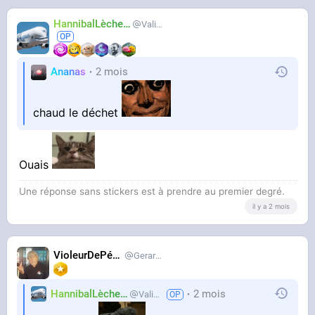
HannibalLècheur
Valium
Ananas
2 mois
chaud le déchet
Ouais
Une réponse sans stickers est à prendre au premier degré.
il y a 2 mois
VioleurDePédo
Gerardlevain
HannibalLècheur
2 mois
Valium