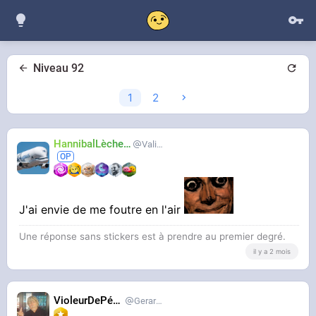
Niveau 92
1
2
HannibalLècheur
Valium
J'ai envie de me foutre en l'air
Une réponse sans stickers est à prendre au premier degré.
il y a 2 mois
VioleurDePédo
Gerardlevain