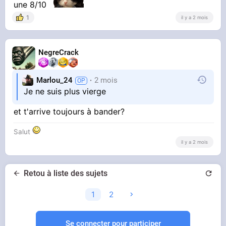
une 8/10
1
il y a 2 mois
NegreCrack
Marlou_24
2 mois
Je ne suis plus vierge
et t'arrive toujours à bander?
Salut
il y a 2 mois
Retou à liste des sujets
1
2
Se connecter pour participer