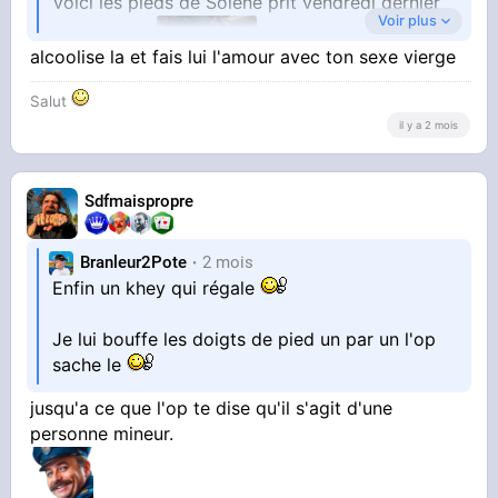
Voici les pieds de Solène prit vendredi dernier
Voir plus
alcoolise la et fais lui l'amour avec ton sexe vierge
Salut
il y a 2 mois
au bar a vin
Aujourd'hui elle est en basket car il fait frais ,
Sdfmaispropre
bref...
Branleur2Pote
2 mois
Enfin un khey qui régale
Je lui bouffe les doigts de pied un par un l'op
sache le
jusqu'a ce que l'op te dise qu'il s'agit d'une
personne mineur.