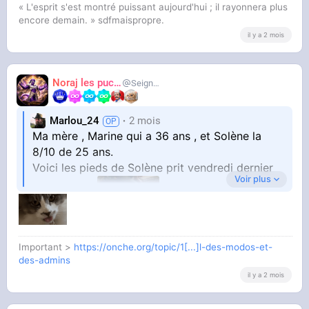
« L'esprit s'est montré puissant aujourd'hui ; il rayonnera plus
encore demain. » sdfmaispropre.
il y a 2 mois
Noraj les pucix
SeigneurCooler
Marlou_24
2 mois
Ma mère , Marine qui a 36 ans , et Solène la
8/10 de 25 ans.
Voici les pieds de Solène prit vendredi dernier
Voir plus
Important >
https://onche.org/topic/1[...]l-des-modos-et-
au bar a vin
des-admins
il y a 2 mois
Aujourd'hui elle est en basket car il fait frais ,
bref...