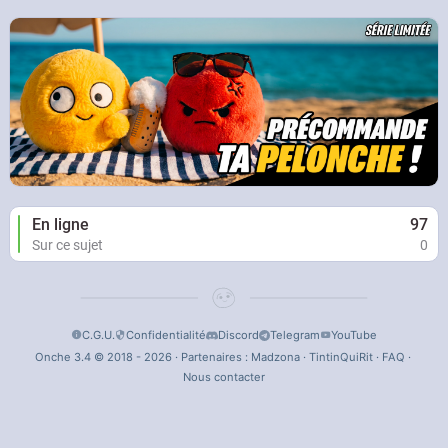
En ligne
97
Sur ce sujet
0
C.G.U.
Confidentialité
Discord
Telegram
YouTube
Onche 3.4 © 2018 - 2026 · Partenaires :
Madzona
·
TintinQuiRit
·
FAQ
·
Nous contacter