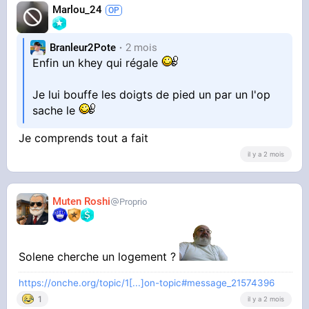
Marlou_24
Branleur2Pote
2 mois
Enfin un khey qui régale
Je lui bouffe les doigts de pied un par un l'op
sache le
Je comprends tout a fait
il y a 2 mois
Muten Roshi
Proprio
Solene cherche un logement ?
https://onche.org/topic/1[...]on-topic#message_21574396
1
il y a 2 mois