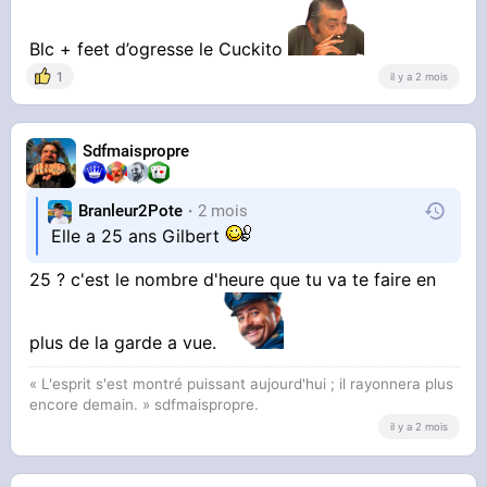
Blc + feet d’ogresse le Cuckito
1
il y a 2 mois
Sdfmaispropre
Branleur2Pote
2 mois
Elle a 25 ans Gilbert
25 ? c'est le nombre d'heure que tu va te faire en
plus de la garde a vue.
« L'esprit s'est montré puissant aujourd'hui ; il rayonnera plus
encore demain. » sdfmaispropre.
il y a 2 mois