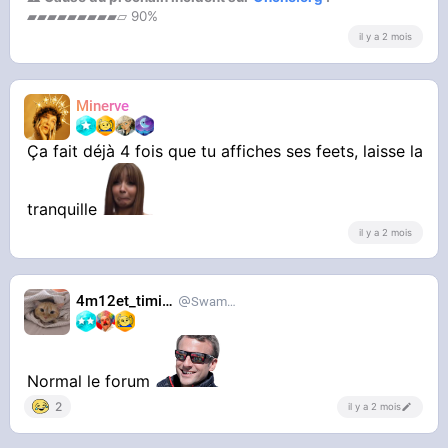
▰▰▰▰▰▰▰▰▰▱ 90%
il y a 2 mois
Minerve
Ça fait déjà 4 fois que tu affiches ses feets, laisse la
tranquille
il y a 2 mois
4m12et_timide
SwampDrainer
Normal le forum
2
il y a 2 mois