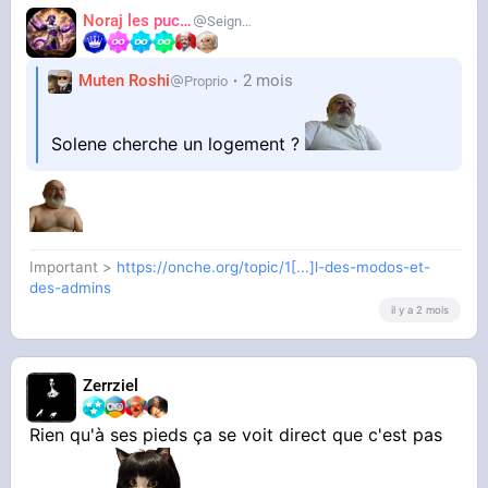
Noraj les pucix
SeigneurCooler
Muten Roshi
2 mois
Proprio
Solene cherche un logement ?
Important >
https://onche.org/topic/1[...]l-des-modos-et-
des-admins
il y a 2 mois
Zerrziel
Rien qu'à ses pieds ça se voit direct que c'est pas