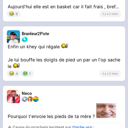
Aujourd'hui elle est en basket car il fait frais , bref...
6
il y a 2 mois
Branleur2Pote
Enfin un khey qui régale
Je lui bouffe les doigts de pied un par un l'op sache
le
4
1
il y a 2 mois
Neco
Pourquoi t'envoie les pieds de ta mère ?
⚠ Cause du prochain incident sur
Onche.org
: