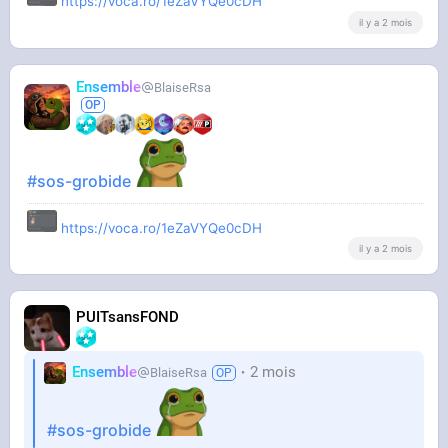
https://voca.ro/1eZaVYQe0cDH
il y a 2 mois
Ensemble
BlaiseRsa
#sos-grobide
https://voca.ro/1eZaVYQe0cDH
il y a 2 mois
PUITsansFOND
Ensemble
2 mois
BlaiseRsa
#sos-grobide