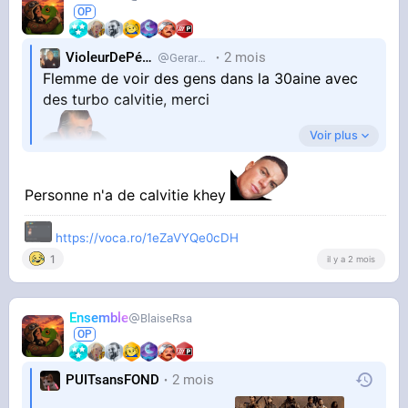
VioleurDePédo
2 mois
Gerardlevain
Flemme de voir des gens dans la 30aine avec
des turbo calvitie, merci
Voir plus
Personne n'a de calvitie khey
https://voca.ro/1eZaVYQe0cDH
1
il y a 2 mois
Ensemble
BlaiseRsa
PUITsansFOND
2 mois