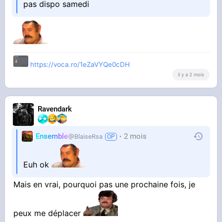
pas dispo samedi
https://voca.ro/1eZaVYQe0cDH
il y a 2 mois
Ravendark
Ensemble
2 mois
BlaiseRsa
Euh ok
Mais en vrai, pourquoi pas une prochaine fois, je
peux me déplacer