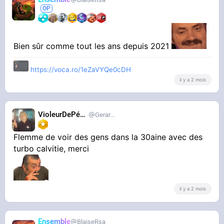
Bien sûr comme tout les ans depuis 2021
https://voca.ro/1eZaVYQe0cDH
il y a 2 mois
VioleurDePédo
Gerardlevain
Flemme de voir des gens dans la 30aine avec des
turbo calvitie, merci
il y a 2 mois
Ensemble
BlaiseRsa