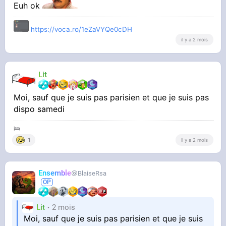
Euh ok
Edit: Ahi, c'était marqué parisiens dans le titre,
https://voca.ro/1eZaVYQe0cDH
il y a 2 mois
bon bah j'ai mal lu
Lit
Moi, sauf que je suis pas parisien et que je suis pas
dispo samedi
🛌
1
il y a 2 mois
Ensemble
BlaiseRsa
Lit
2 mois
Moi, sauf que je suis pas parisien et que je suis