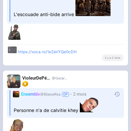
L'escouade anti-bide arrive
https://voca.ro/1eZaVYQe0cDH
il y a 2 mois
VioleurDePédo
Gerardlevain
Ensemble
2 mois
BlaiseRsa
Personne n'a de calvitie khey