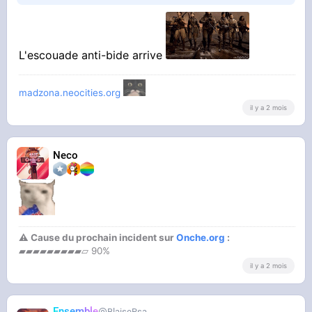
L'escouade anti-bide arrive
madzona.neocities.org
il y a 2 mois
Neco
⚠ Cause du prochain incident sur
Onche.org
:
▰▰▰▰▰▰▰▰▰▱ 90%
il y a 2 mois
Ensemble
BlaiseRsa