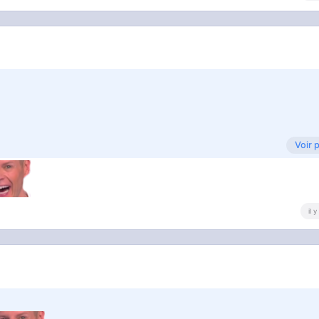
Voir 
ormir mais si je double tous les jours la dose j'aurais plus r
il 