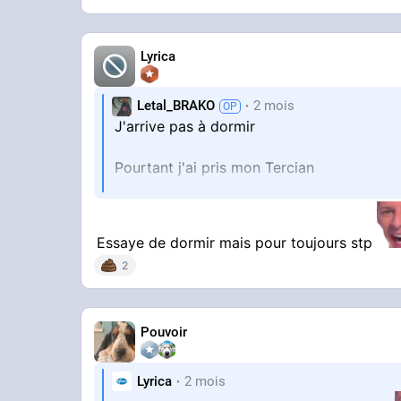
Lyrica
Letal_BRAKO
2 mois
J'arrive pas à dormir
Pourtant j'ai pris mon Tercian
Hier j'ai du doubler la dose pour pouvoir d
dans une semaine
Essaye de dormir mais pour toujours stp
2
Pouvoir
Lyrica
2 mois