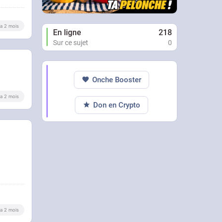
y a 2 mois
En ligne
218
Sur ce sujet
0
Onche Booster
y a 2 mois
Don en Crypto
y a 2 mois