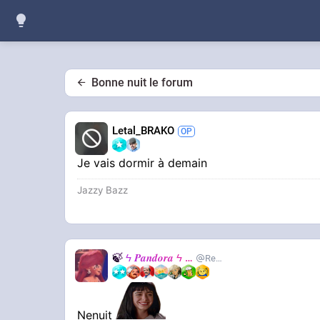
Bonne nuit le forum
Letal_BRAKO
Je vais dormir à demain
Jazzy Bazz
🍃
ϟ 𝑷𝒂𝒏𝒅𝒐𝒓𝒂 ϟ
🍃
RealJackie
Nenuit