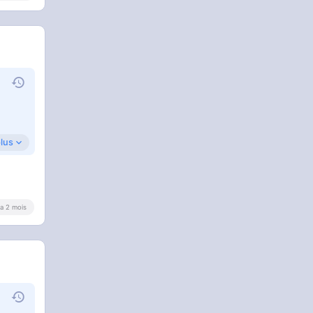
plus
ien
y a 2 mois