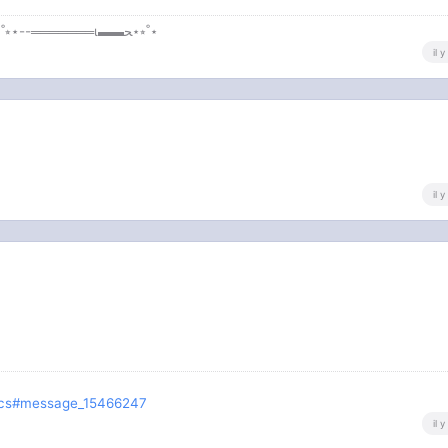
⋆˚⭒⋆▬▬ι═══════ﺤ ⋆⭒˚⋆ 「ϟ ✦ 𝔗𝔲 𝔢𝔰 𝔪𝔬𝔫 𝔰𝔬𝔩𝔢𝔦𝔩 ✦ ϟ 」 ⋆˚⭒⋆--═══════ι▬▬ﺤ⋆⭒˚⋆
il 
il 
opics#message_15466247
il 