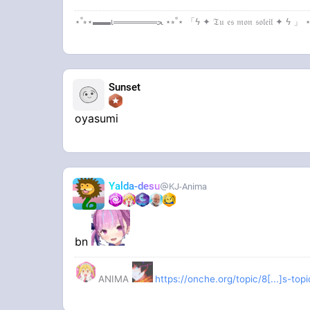
Sunset
oyasumi
Yalda-desu
KJ-Anima
bn
ANIMA
https://onche.org/topic/8[...]s-t