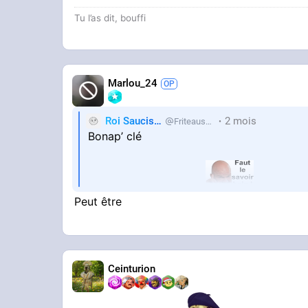
Tu l’as dit, bouffi
Marlou_24
Roi Saucisse
2 mois
Friteausucre
Bonap’ clé
Oublie pas la photo …
Peut être
Ceinturion