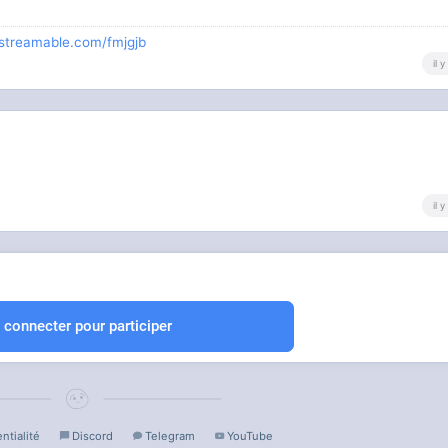
/streamable.com/fmjgjb
il 
il 
 connecter pour participer
ntialité
Discord
Telegram
YouTube