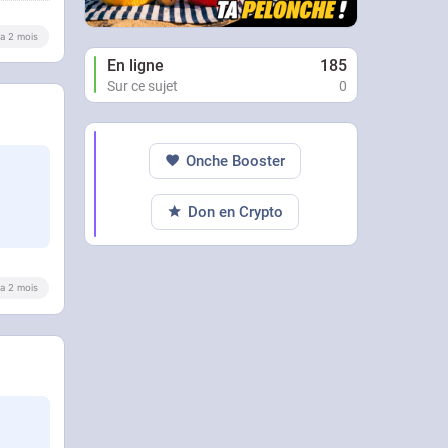
y a 2 mois
En ligne
185
Sur ce sujet
0
Onche Booster
Don en Crypto
y a 2 mois