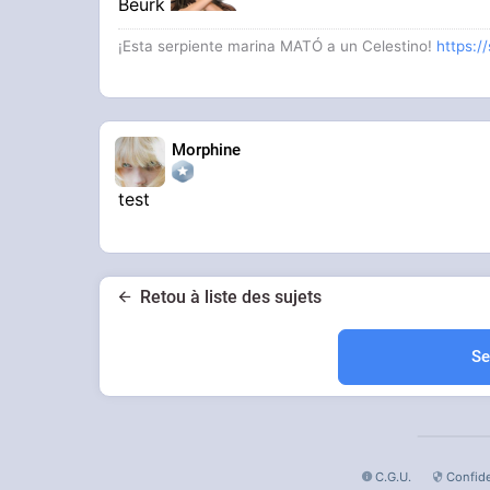
Beurk
¡Esta serpiente marina MATÓ a un Celestino!
https:/
Morphine
test
Retou à liste des sujets
Se
C.G.U.
Confide