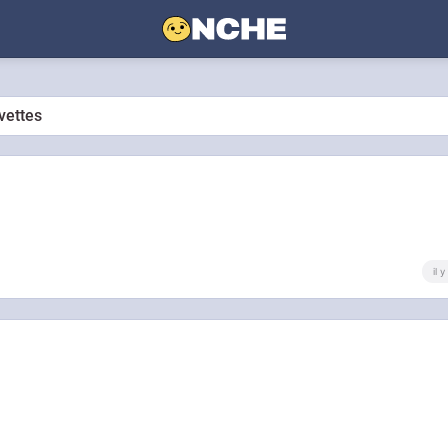
vettes
il 