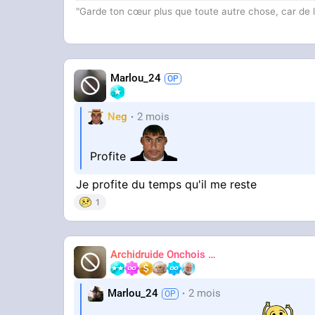
"Garde ton cœur plus que toute autre chose, car de lu
Marlou_24
Neg
2 mois
Profite
Je profite du temps qu'il me reste
1
Archidruide Onchois
🍀️🌩️🐻️
James
Marlou_24
2 mois