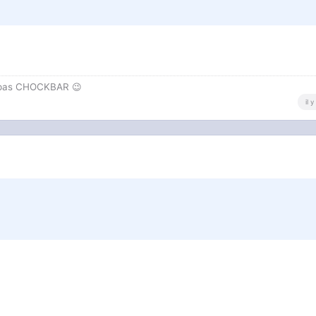
t pas CHOCKBAR 😉️
il 