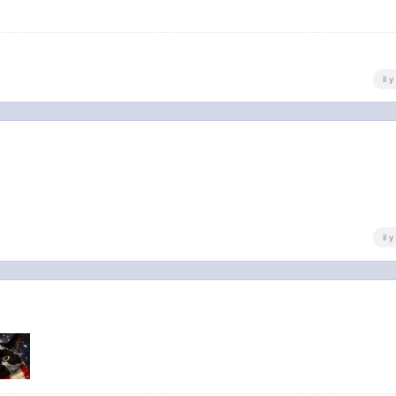
il 
il 