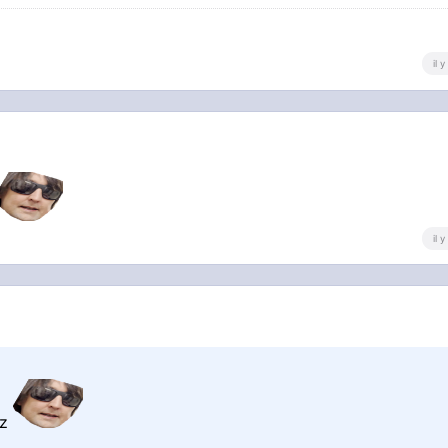
il 
il 
ez