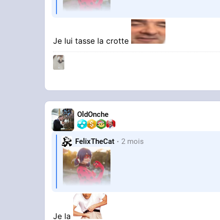
Elle vous en faite quoi
Je lui tasse la crotte
OldOnche
FelixTheCat
2 mois
Elle vous en faite quoi
Je la