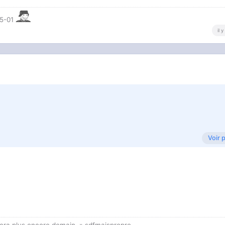
R5-01
il 
Voir 