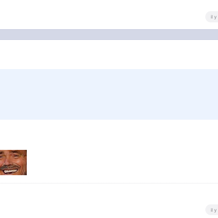
il 
il 