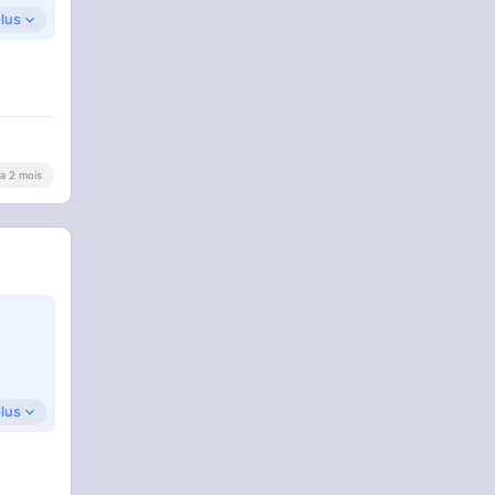
plus
y a 2 mois
plus