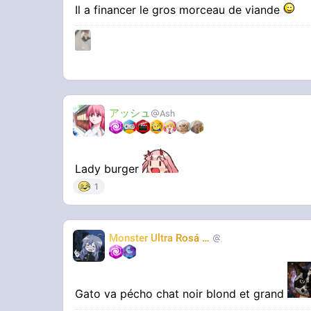
Il a financer le gros morceau de viande
アッシュ
Ash
Lady burger
1
Monster Ultra Rosá
❤️
KheyFinito
Gato va pécho chat noir blond et grand