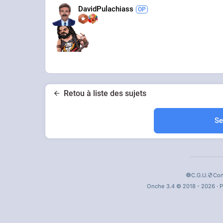
DavidPulachiass
Retou à liste des sujets
Se
C.G.U.
Con
Onche 3.4 © 2018 - 2026 · P