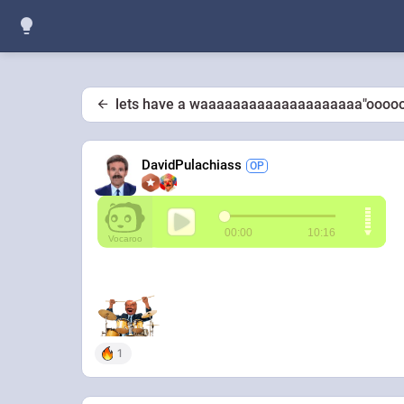
lets have a waaaaaaaaaaaaaaaaaaaa"ooooooo
DavidPulachiass
1