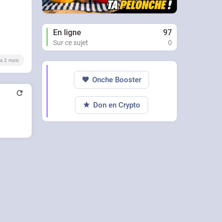
En ligne
97
Sur ce sujet
0
y a 2 mois
Onche Booster
Don en Crypto