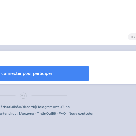
il 
 connecter pour participer
fidentialité
Discord
Telegram
YouTube
artenaires :
Madzona
·
TintinQuiRit
·
FAQ
·
Nous contacter