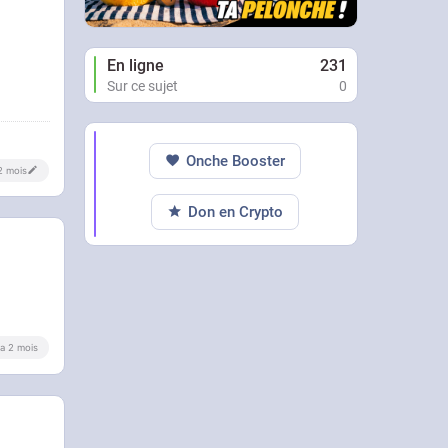
En ligne
231
Sur ce sujet
0
Onche Booster
 2 mois
Don en Crypto
y a 2 mois