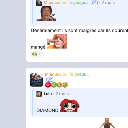
Miaouss oui la guéguérre
2 mois
TF6
Généralement ils sont maigres car ils couren
mangé
1
Miaouss oui la guéguérre
TF6
Lulu
2 mois
DIAMOND