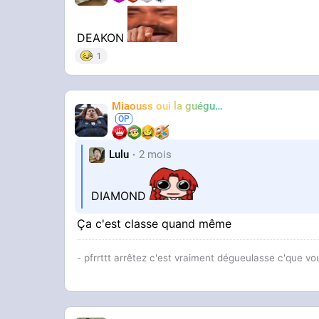
DEAKON
1
Miaouss oui la guéguérre
TF6
Lulu
2 mois
DIAMOND
Ça c'est classe quand même
- pfrrttt arrêtez c'est vraiment dégueulasse c'que vo