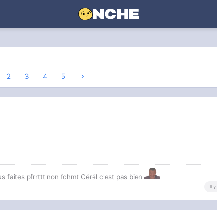
2
3
4
5
us faites pfrrttt non fchmt Cérél c'est pas bien
il 