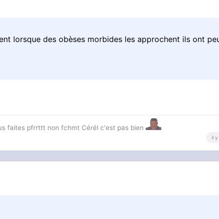
rent lorsque des obèses morbides les approchent ils ont pe
us faites pfrrttt non fchmt Cérél c'est pas bien
il 