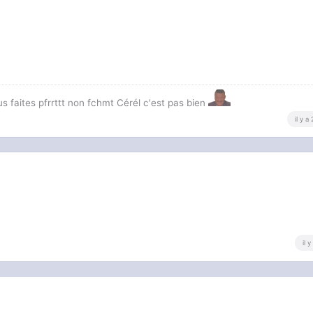
us faites pfrrttt non fchmt Cérél c'est pas bien
il y a
il 