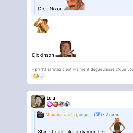
Dick Nixon
Dickinson
- pfrrttt arrêtez c'est vraiment dégueulasse c'que vo
3
Lulu
Miaouss oui la guéguérre
2 mois
TF6
Shine bright like a diamond ✨