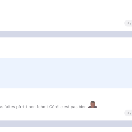
il 
us faites pfrrttt non fchmt Cérél c'est pas bien
il 