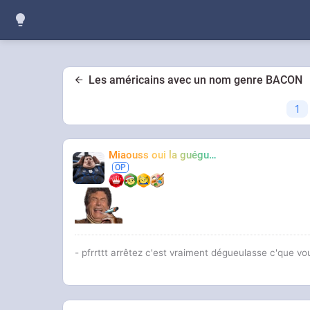
Les américains avec un nom genre BACON
1
Miaouss oui la guéguérre
TF6
- pfrrttt arrêtez c'est vraiment dégueulasse c'que vo