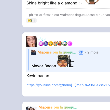
Shine bright like a diamond ✨
- pfrrttt arrêtez c'est vraiment dégueulasse c'que vo
1
Juju
Miaouss oui la guéguérre
2 mois
TF6
Mayor Bacon
Kevin bacon
https://youtube.com/@nono[...]ix-fr?si=9lNEAkseZE
Miaouss oui la guéguérre
TF6