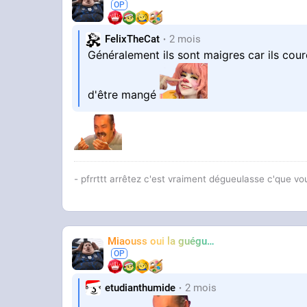
FelixTheCat
2 mois
Généralement ils sont maigres car ils cou
d'être mangé
- pfrrttt arrêtez c'est vraiment dégueulasse c'que vo
Miaouss oui la guéguérre
TF6
etudianthumide
2 mois