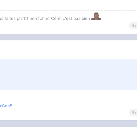
us faites pfrrttt non fchmt Cérél c'est pas bien
il 
5xGoh5
il 