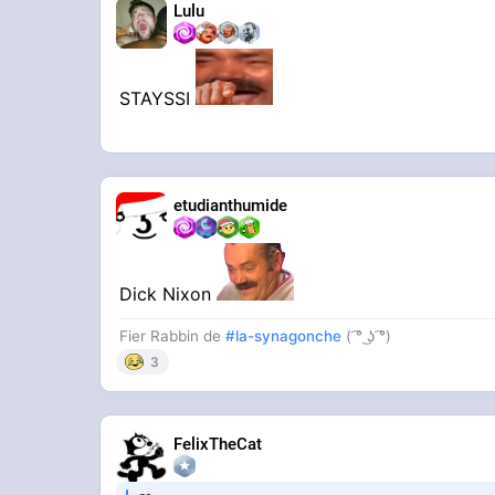
Lulu
STAYSSI
etudianthumide
Dick Nixon
Fier Rabbin de
#la-synagonche
( ͡° ͜ʖ ͡°)
3
FelixTheCat