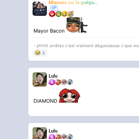
Miaouss oui la guéguérre
TF6
Mayor Bacon
- pfrrttt arrêtez c'est vraiment dégueulasse c'que vo
3
Lulu
DIAMOND
Lulu