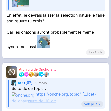
En effet, je devrais laisser la sélection naturelle faire
son œuvre tu crois?
Car les chatons auront probablement le même
syndrome aussi
il y a 2 mois
Archidruide Onchois
🍀️🌩️🐻️
James
KOR
2 mois
Suite de ce topic :
https://onche.org/topic/1[...]cet-
de-chaussure-de-10-cm
Voir plus