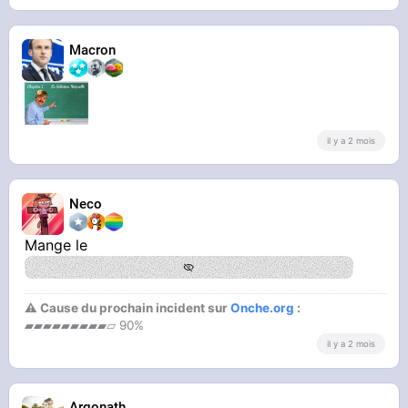
Macron
il y a 2 mois
Neco
Mange le
⚠ Cause du prochain incident sur
Onche.org
:
▰▰▰▰▰▰▰▰▰▱ 90%
il y a 2 mois
Argonath