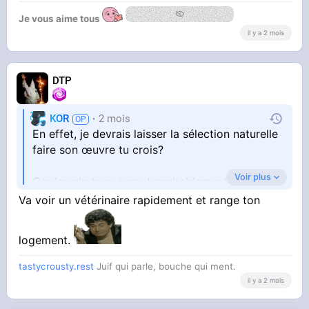
Je vous aime tous
bloque les intestins
il y a 2 mois
DTP
KOR
2 mois
En effet, je devrais laisser la sélection naturelle
faire son œuvre tu crois?
Voir plus
Car les chatons auront probablement le même
Va voir un vétérinaire rapidement et range ton
syndrome aussi
logement.
tastycrousty.rest
Juif qui parle, bouche qui ment.
il y a 2 mois