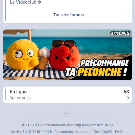
Le Vidéoclub 🍿
Tous les forums
En ligne
68
Sur ce sujet
0
C.G.U.
Confidentialité
Discord
Telegram
YouTube
Onche 3.4 © 2018 - 2026 · Partenaires :
Madzona
·
TintinQuiRit
·
FAQ
·