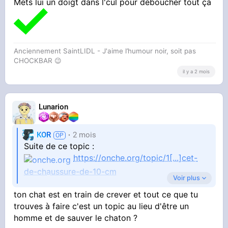
Mets lui un doigt dans l'cul pour déboucher tout ça
Je pense qu'il a encore mangé une connerie,
depuis 1-2 semaines il mange presque plus rien
il a sûrement dû bouffer du plastique qui lui
Anciennement SaintLIDL - J'aime l’humour noir, soit pas
bloque les intestins
CHOCKBAR 😉️
il y a 2 mois
Lunarion
KOR
2 mois
Suite de ce topic :
https://onche.org/topic/1[...]cet-
de-chaussure-de-10-cm
Voir plus
ton chat est en train de crever et tout ce que tu
Je pense qu'il a encore mangé une connerie,
trouves à faire c'est un topic au lieu d'être un
depuis 1-2 semaines il mange presque plus rien
homme et de sauver le chaton ?
il a sûrement dû bouffer du plastique qui lui