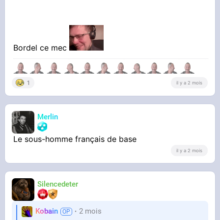
Bordel ce mec
1
il y a 2 mois
Merlin
Le sous-homme français de base
il y a 2 mois
Silencedeter
Kobain
2 mois