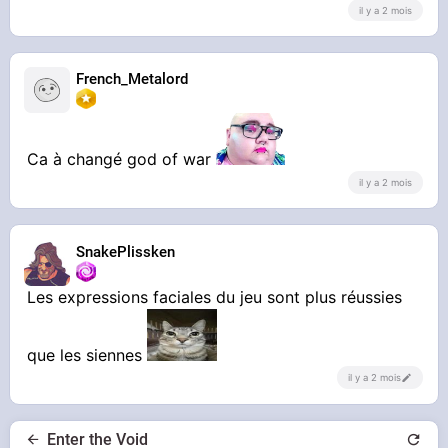
il y a 2 mois
French_Metalord
Ca à changé god of war
il y a 2 mois
Bordel ce mec
SnakePlissken
Les expressions faciales du jeu sont plus réussies
que les siennes
il y a 2 mois
Enter the Void