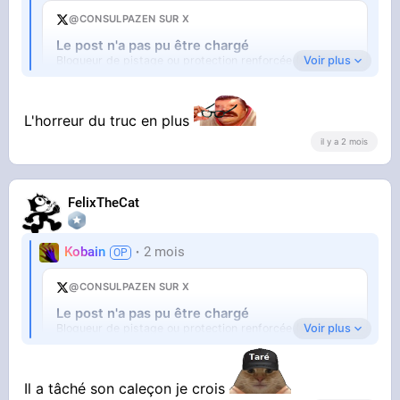
@CONSULPAZEN SUR X
Le post n'a pas pu être chargé
Voir plus
Bloqueur de pistage ou protection renforcée (Firefox).
Ouvrir sur X
↗
L'horreur du truc en plus
il y a 2 mois
FelixTheCat
Kobain
2 mois
@CONSULPAZEN SUR X
Bordel ce mec
Le post n'a pas pu être chargé
Voir plus
Bloqueur de pistage ou protection renforcée (Firefox).
Ouvrir sur X
↗
Il a tâché son caleçon je crois