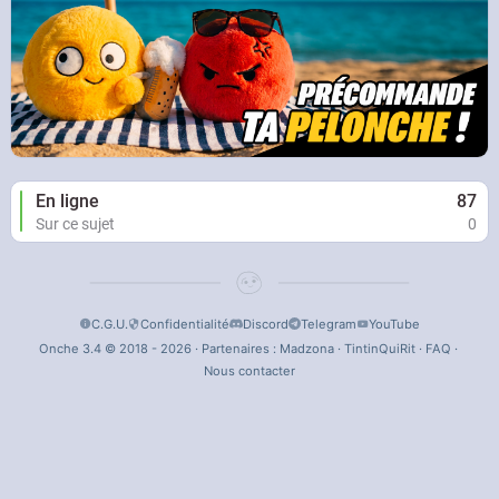
En ligne
87
Sur ce sujet
0
C.G.U.
Confidentialité
Discord
Telegram
YouTube
Onche 3.4 © 2018 - 2026 · Partenaires :
Madzona
·
TintinQuiRit
·
FAQ
·
Nous contacter