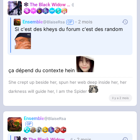
🕸️
The Black Widow
🕷️
Nastasya
Ensemble
2 mois
BlaiseRsa
Si c'est des kheys du forum c'est des random
ça dépend du contexte hein
She crept up beside her, spun her web deep inside her, her
darkness will guide her, I am the Spider
il y a 2 mois
Ensemble
BlaiseRsa
🕸️
The Black Widow
🕷️
2 mois
Nastasya