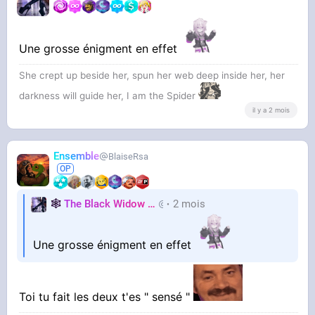
Une grosse énigment en effet
She crept up beside her, spun her web deep inside her, her
darkness will guide her, I am the Spider
il y a 2 mois
Ensemble
BlaiseRsa
🕸️
The Black Widow
🕷️
2 mois
Nastasya
Une grosse énigment en effet
Toi tu fait les deux t'es " sensé "