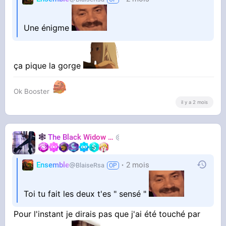
Une énigme
ça pique la gorge
Ok Booster
il y a 2 mois
🕸️
The Black Widow
🕷️
Nastasya
Ensemble
2 mois
BlaiseRsa
Toi tu fait les deux t'es " sensé "
Pour l'instant je dirais pas que j'ai été touché par