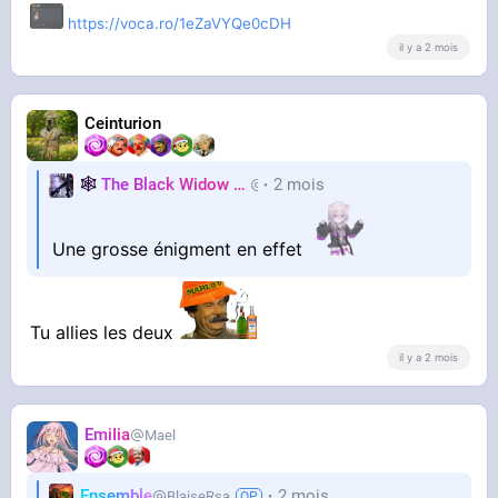
https://voca.ro/1eZaVYQe0cDH
il y a 2 mois
Ceinturion
🕸️
The Black Widow
🕷️
2 mois
Nastasya
Une grosse énigment en effet
Tu allies les deux
il y a 2 mois
EmiIia
Mael
Ensemble
2 mois
BlaiseRsa