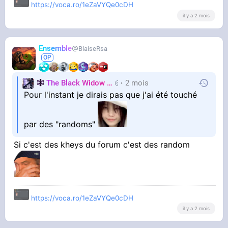
https://voca.ro/1eZaVYQe0cDH
il y a 2 mois
Ensemble
BlaiseRsa
🕸️
The Black Widow
🕷️
2 mois
Nastasya
Pour l'instant je dirais pas que j'ai été touché
par des "randoms"
Si c'est des kheys du forum c'est des random
https://voca.ro/1eZaVYQe0cDH
il y a 2 mois