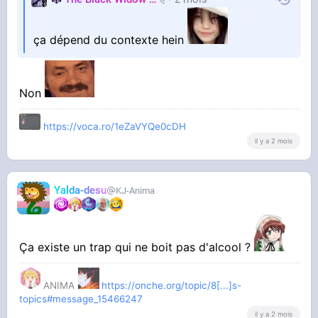
ça dépend du contexte hein
Non
https://voca.ro/1eZaVYQe0cDH
il y a 2 mois
Yalda-desu
KJ-Anima
Ça existe un trap qui ne boit pas d'alcool ?
ANIMA
https://onche.org/topic/8[...]s-
topics#message_15466247
il y a 2 mois