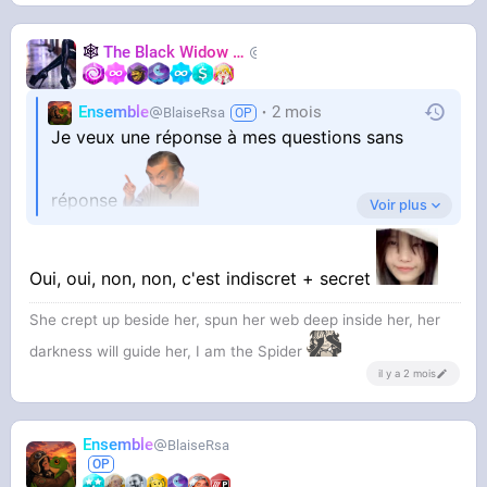
🕸️
The Black Widow
🕷️
Nastasya
Ensemble
2 mois
BlaiseRsa
Je veux une réponse à mes questions sans
réponse
Voir plus
Oui, oui, non, non, c'est indiscret + secret
She crept up beside her, spun her web deep inside her, her
darkness will guide her, I am the Spider
il y a 2 mois
Ensemble
BlaiseRsa