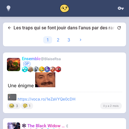
Les traps qui se font jouir dans l'anus par des random m
1
2
3
Ensemble
BlaiseRsa
Une énigme
https://voca.ro/1eZaVYQe0cDH
3
1
il y a 2 mois
🕸️
The Black Widow
🕷️
Nastasya