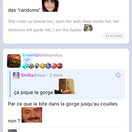
des "randoms"
She crept up beside her, spun her web deep inside her, her
darkness will guide her, I am the Spider
il y a 2 mois
Ensemble
BlaiseRsa
EmiIia
2 mois
Mael
ça pique la gorge
Par ce que la bite dans la gorge jusqu'au couilles
non ?