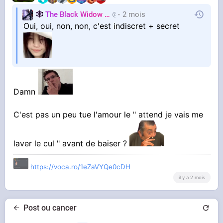
🕸️
The Black Widow
🕷️
2 mois
Nastasya
Oui, oui, non, non, c'est indiscret + secret
Damn
C'est pas un peu tue l'amour le " attend je vais me
laver le cul " avant de baiser ?
https://voca.ro/1eZaVYQe0cDH
il y a 2 mois
Post ou cancer