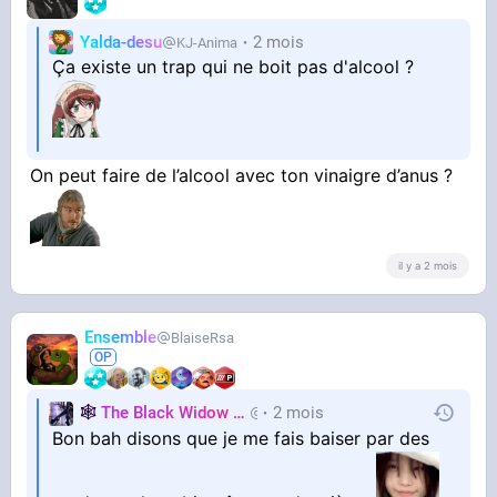
Yalda-desu
2 mois
KJ-Anima
Ça existe un trap qui ne boit pas d'alcool ?
On peut faire de l’alcool avec ton vinaigre d’anus ?
il y a 2 mois
Ensemble
BlaiseRsa
🕸️
The Black Widow
🕷️
2 mois
Nastasya
Bon bah disons que je me fais baiser par des