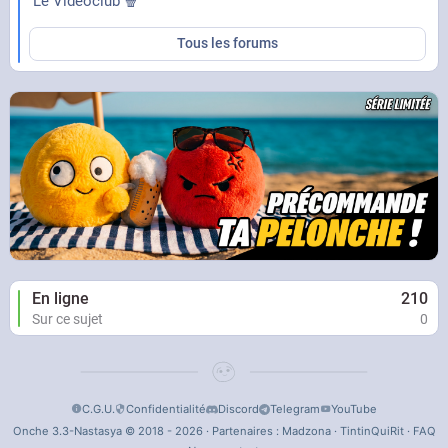
Le Vidéoclub 🍿
Tous les forums
En ligne
210
Sur ce sujet
0
C.G.U.
Confidentialité
Discord
Telegram
YouTube
Onche 3.3-Nastasya © 2018 - 2026 · Partenaires :
Madzona
·
TintinQuiRit
·
FAQ