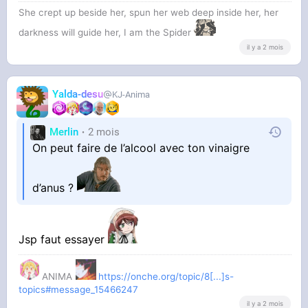
She crept up beside her, spun her web deep inside her, her
darkness will guide her, I am the Spider
il y a 2 mois
Yalda-desu
KJ-Anima
Merlin
2 mois
On peut faire de l’alcool avec ton vinaigre
d’anus ?
Jsp faut essayer
ANIMA
https://onche.org/topic/8[...]s-
topics#message_15466247
il y a 2 mois