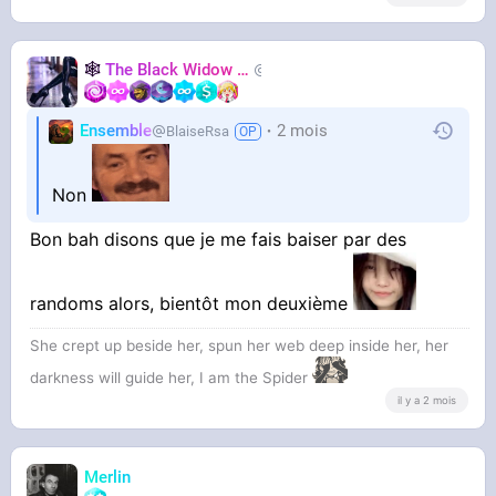
🕸️
The Black Widow
🕷️
Nastasya
Ensemble
2 mois
BlaiseRsa
Non
Bon bah disons que je me fais baiser par des
randoms alors, bientôt mon deuxième
She crept up beside her, spun her web deep inside her, her
darkness will guide her, I am the Spider
il y a 2 mois
Merlin