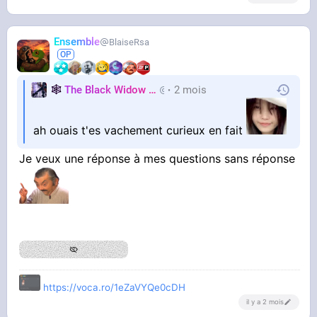
Ensemble
BlaiseRsa
🕸️
The Black Widow
🕷️
2 mois
Nastasya
ah ouais t'es vachement curieux en fait
Je veux une réponse à mes questions sans réponse
https://voca.ro/1eZaVYQe0cDH
il y a 2 mois