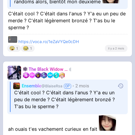
randoms alors, bientôt mon deuxième
C'était cool ? C'était dans l'anus ? Y'a eu un peu de
merde ? C'était légèrement bronzé ? T'as bu le
sperme ?
https://voca.ro/1eZaVYQe0cDH
1
1
il y a 2 mois
🕸️
The Black Widow
🕷️
Nastasya
Ensemble
2 mois
BlaiseRsa
C'était cool ? C'était dans l'anus ? Y'a eu un
peu de merde ? C'était légèrement bronzé ?
T'as bu le sperme ?
ah ouais t'es vachement curieux en fait