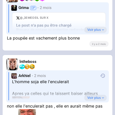
Grima
2 mois
@_3EMEOEIL SUR X
Le post n'a pas pu être chargé
Voir plus
Bloqueur de pistage ou protection renforcée (Firefox).
Ouvrir sur X
↗
La poupée est vachement plus bonne
il y a 2 mois
lntheboss
Arkhiel
2 mois
L'homme soja elle l'enculerait
Vous pensez qu'il y a un message derrière ?
Apres ya celles qui te laissent baiser ailleurs
Voir plus
non elle l'enculerait pas , elle en aurait même pas