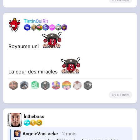
TintinQuiRit
Royaume uni
La cour des miracles
il y a 2 mois
lntheboss
AngeleVanLaeke
2 mois