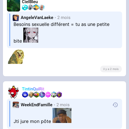
CielBleu
AngeleVanLaeke
2 mois
Besoins sexuelle différent = tu as une petite
bite
il y a 2 mois
TintinQuiRit
WeekEndFamille
2 mois
Jti jure mon pôte