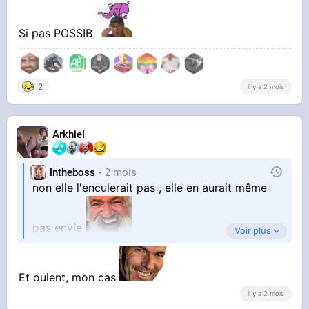
Si pas POSSIB
2
il y a 2 mois
Arkhiel
lntheboss
2 mois
non elle l'enculerait pas , elle en aurait même
pas envie
Voir plus
celles qui te laissent baiser ailleurs , au moins le
Et ouient, mon cas
il y a 2 mois
mec peut baiser de la vraie femme