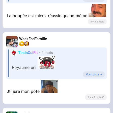
Ouvrir sur X
↗
La poupée est mieux réussie quand même
il y a 2 mois
WeekEndFamille
TintinQuiRit
2 mois
Vous pensez qu'il y a un message derrière ?
Royaume uni
Voir plus
La cour des miracles
Jti jure mon pôte
il y a 2 mois