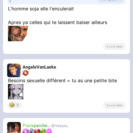
L'homme soja elle l'enculerait
Apres ya celles qui te laissent baiser ailleurs
misérable
il y a 2 mois
AngeleVanLaeke
Besoins sexuelle différent = tu as une petite bite
3
il y a 2 mois
Pucixparchoix
Vasyouioui_