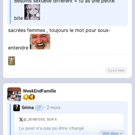
Besoins sexuelle différent = tu as une petite
bite
sacrées femmes , toujours le mot pour sous-
entendre
il y a 2 mois
WeekEndFamille
Grima
2 mois
@_3EMEOEIL SUR X
Le post n'a pas pu être chargé
Voir plus
Bloqueur de pistage ou protection renforcée (Firefox).