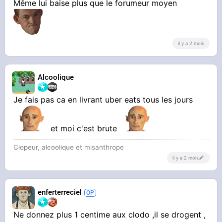
Même lui baise plus que le forumeur moyen
il y a 2 mois
YOUTUBE
ÇA DEALE EN FACE DU MINISTÈRE DE LA
Alcoolique
JUSTICE 🤯 (c'est la folie)
Vincent Lapierre
Je fais pas ca en livrant uber eats tous les jours
et moi c'est brute
reportage à deux pas du ministère de la justice
de vincent lapierre
Clopeur
,
alcoolique
et misanthrope
il y a 2 mois
Le cracked de merde qui chie son crack et le
fume 70 euro par jour en faisant la manche
enferterreciel
2100 euro par mois cache pour se droguer
Ne donnez plus 1 centime aux clodo ,il se drogent ,