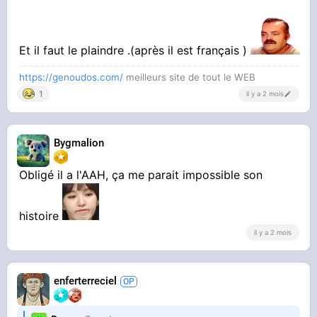
de vincent lapierre
Le cracked de merde qui chie son crack et le
Et il faut le plaindre .(après il est français )
fume 70 euro par jour en faisant la manche
https://genoudos.com/
meilleurs site de tout le WEB
2100 euro par mois cache pour se droguer
1
il y a 2 mois
Bygmalion
Obligé il a l'AAH, ça me parait impossible son
histoire
il y a 2 mois
enferterreciel