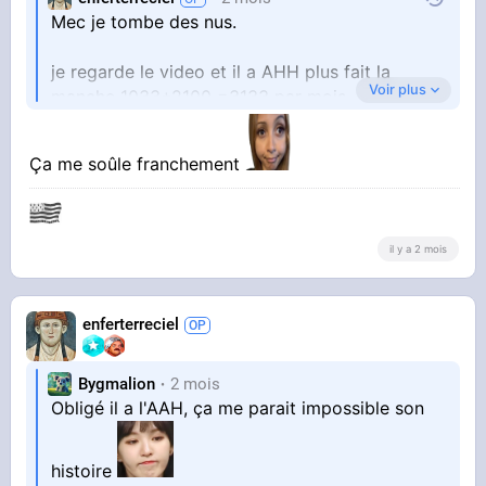
Mec je tombe des nus.
je regarde le video et il a AHH plus fait la
Voir plus
manche 1033+2100 =3133 par mois
Et il faut le plaindre .(après il est français )
Ça me soûle franchement
il y a 2 mois
enferterreciel
Bygmalion
2 mois
Obligé il a l'AAH, ça me parait impossible son
histoire