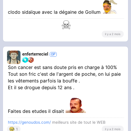
Il gagne plus d'argent que la majorité de ceux
qui ont pitié de lui .
clodo sidaïque avec la dégaine de Gollum
il y a 2 mois
enferterreciel
Son cancer est sans doute pris en charge à 100%
Tout son fric c'est de l'argent de poche, on lui paie
les vêtements parfois la bouffe .
Et il se drogue depuis 12 ans .
Faites des etudes il disait
https://genoudos.com/
meilleurs site de tout le WEB
1
il y a 2 mois