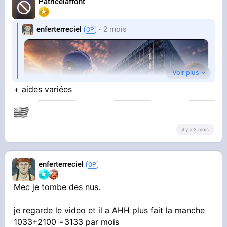
Patricelaffont
enferterreciel
2 mois
Voir plus
+ aides variées
il y a 2 mois
YOUTUBE
ÇA DEALE EN FACE DU MINISTÈRE DE LA
enferterreciel
JUSTICE 🤯 (c'est la folie)
Vincent Lapierre
Mec je tombe des nus.
je regarde le video et il a AHH plus fait la manche
reportage à deux pas du ministère de la justice
1033+2100 =3133 par mois