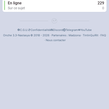
En ligne
229
Sur ce sujet
0
C.G.U.
Confidentialité
Discord
Telegram
YouTube
Onche 3.3-Nastasya © 2018 - 2026 · Partenaires :
Madzona
·
TintinQuiRit
·
FAQ
·
Nous contacter