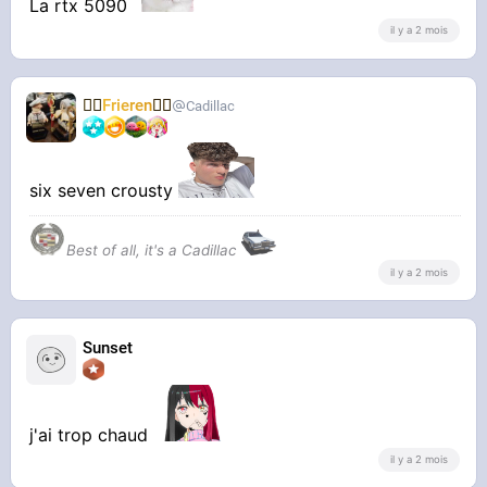
La rtx 5090
il y a 2 mois
🧝‍♀️
Frieren
🧝‍♀️
Cadillac
six seven crousty
Best of all, it's a Cadillac
il y a 2 mois
Sunset
j'ai trop chaud
il y a 2 mois