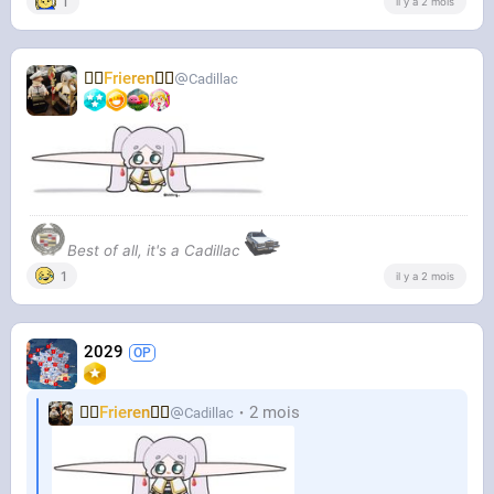
1
il y a 2 mois
🧝‍♀️
Frieren
🧝‍♀️
Cadillac
Best of all, it's a Cadillac
1
il y a 2 mois
2029
🧝‍♀️
Frieren
🧝‍♀️
2 mois
Cadillac