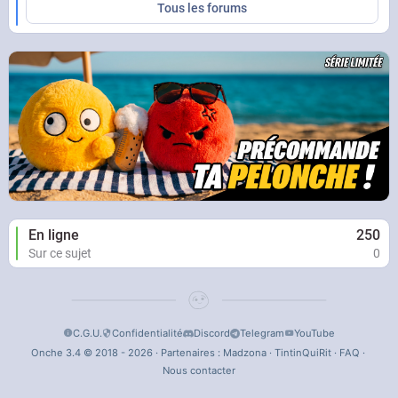
Tous les forums
En ligne
250
Sur ce sujet
0
C.G.U.
Confidentialité
Discord
Telegram
YouTube
Onche 3.4 © 2018 - 2026 · Partenaires :
Madzona
·
TintinQuiRit
·
FAQ
·
Nous contacter