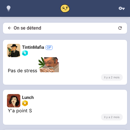
On se détend
TintinMafia
Pas de stress
il y a 2 mois
Lunch
Y'a point S
il y a 2 mois