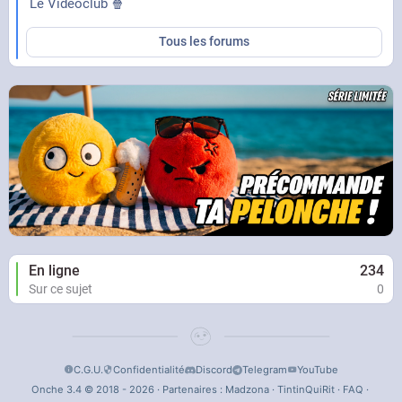
Le Vidéoclub 🍿
Tous les forums
En ligne
234
Sur ce sujet
0
C.G.U.
Confidentialité
Discord
Telegram
YouTube
Onche 3.4 © 2018 - 2026 · Partenaires :
Madzona
·
TintinQuiRit
·
FAQ
·