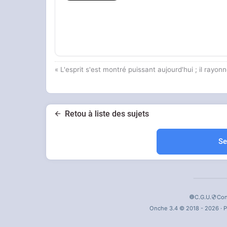
« L'esprit s'est montré puissant aujourd'hui ; il ray
Retou à liste des sujets
Se
C.G.U.
Con
Onche 3.4 © 2018 - 2026 · P