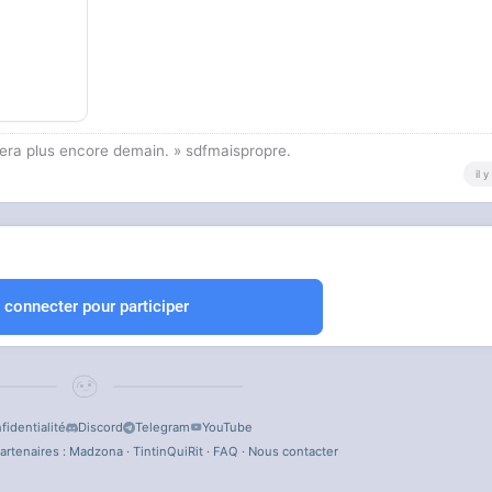
onnera plus encore demain. » sdfmaispropre.
il 
 connecter pour participer
fidentialité
Discord
Telegram
YouTube
artenaires :
Madzona
·
TintinQuiRit
·
FAQ
·
Nous contacter