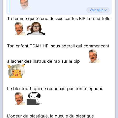
Voir plus
Ta femme qui te crie dessus car les BIP la rend folle
la voiture qui bip quand tu recules
Ton enfant TDAH HPI sous aderall qui commencent
la voiture qui bip quand tu accélères
à lâcher des instrus de rap sur le bip
la voiture qui bip quand tu doubles
Le bleutooth qui ne reconnait pas ton téléphone
la voiture qui bip au feu rouge
la voiture qui bip car tu vas trop vite
L'odeur du plastique, la gueule du plastique