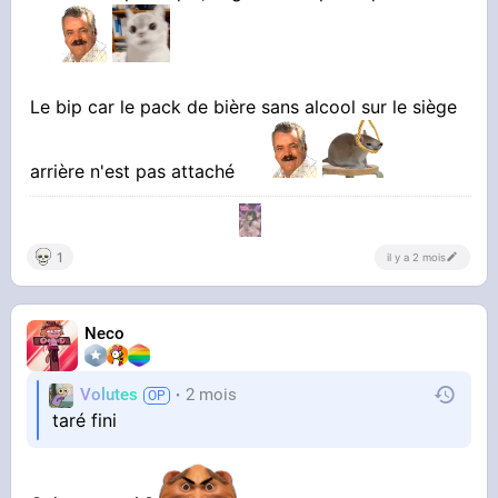
la voiture qui bip car tu as regardé plus de 0.67
seconde ailleurs que devant
Le bip car le pack de bière sans alcool sur le siège
la voiture qui bip car ta main gauche te gratte
arrière n'est pas attaché
le visage au lieu d'être sur le volant
1
il y a 2 mois
la voiture qui bip...
Neco
"pourquoi ça se vend pas
"
Volutes
2 mois
taré fini