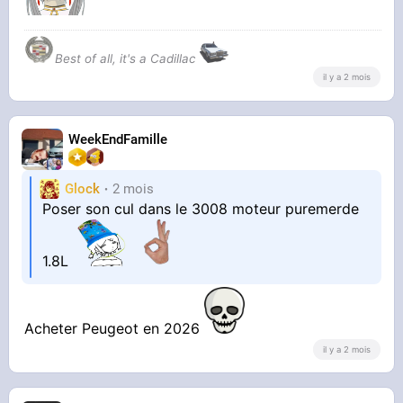
Best of all, it's a Cadillac
il y a 2 mois
WeekEndFamille
Glock
2 mois
Poser son cul dans le 3008 moteur puremerde
1.8L
Acheter Peugeot en 2026
il y a 2 mois