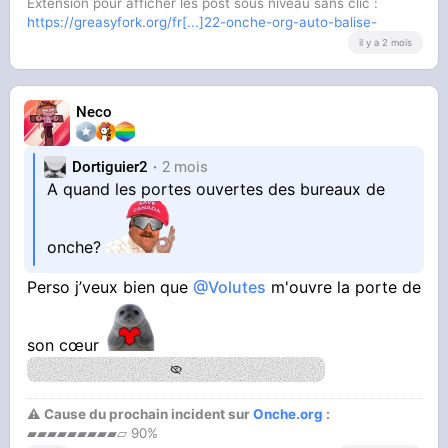
Extension pour afficher les post sous niveau sans clic :
https://greasyfork.org/fr[...]22-onche-org-auto-balise-
il y a 2 mois
Neco
Dortiguier2
2 mois
A quand les portes ouvertes des bureaux de
onche?
Perso j’veux bien que
@Volutes
m'ouvre la porte de
son cœur
⚠ Cause du prochain incident sur
Onche.org
:
▰▰▰▰▰▰▰▰▰▱ 90%