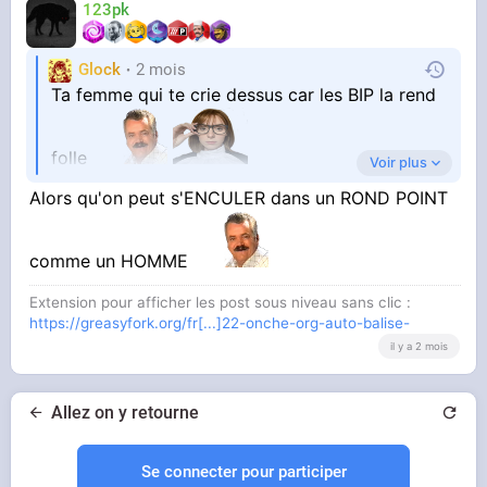
123pk
Glock
2 mois
Ta femme qui te crie dessus car les BIP la rend
folle
Voir plus
Alors qu'on peut s'ENCULER dans un ROND POINT
Ton enfant TDAH HPI sous aderall qui
commencent à lâcher des instrus de rap sur le
comme un HOMME
bip
Extension pour afficher les post sous niveau sans clic :
https://greasyfork.org/fr[...]22-onche-org-auto-balise-
Le bleutooth qui ne reconnait pas ton
il y a 2 mois
téléphone
Allez on y retourne
L'odeur du plastique, la gueule du plastique
Se connecter pour participer