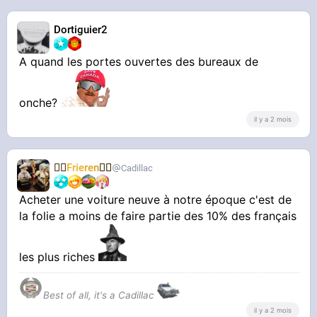
Dortiguier2
A quand les portes ouvertes des bureaux de
onche?
il y a 2 mois
🧝‍♀️
Frieren
🧝‍♀️
Cadillac
Acheter une voiture neuve à notre époque c'est de
la folie a moins de faire partie des 10% des français
les plus riches
Best of all, it's a Cadillac
il y a 2 mois