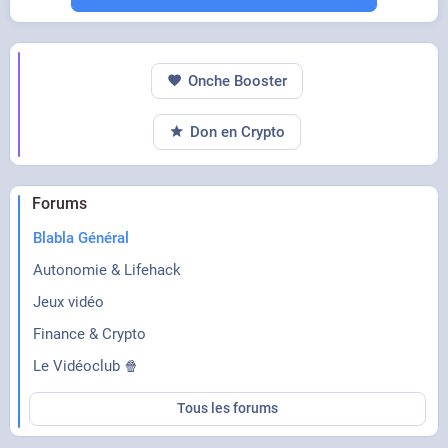
Le bip car le pack de bière sans alcool sur le
Onche Booster
Don en Crypto
siège arrière n'est pas attaché
Forums
Blabla Général
Autonomie & Lifehack
Jeux vidéo
Finance & Crypto
Le Vidéoclub 🍿
Tous les forums