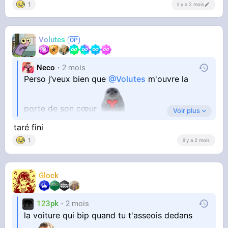
1
il y a 2 mois
Volutes
Neco
2 mois
Perso j’veux bien que
@Volutes
m'ouvre la
porte de son cœur
Voir plus
taré fini
1
il y a 2 mois
Glock
123pk
2 mois
la voiture qui bip quand tu t'asseois dedans