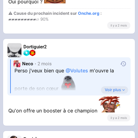
Oui pourquoi ?
⚠ Cause du prochain incident sur
Onche.org
:
▰▰▰▰▰▰▰▰▰▱ 90%
il y a 2 mois
Dortiguier2
Neco
2 mois
Perso j’veux bien que
@Volutes
m'ouvre la
porte de son cœur
Voir plus
Qu'on offre un booster à ce champion
il y a 2 mois