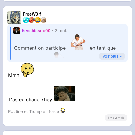
FreeW0lf
Kenshissou00
2 mois
Comment on participe
en tant que
Voir plus
receveur hein
Mmh
T'as eu chaud khey
Poutine et Trump en force
il y a 2 mois