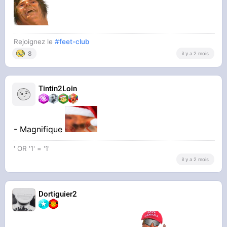
Rejoignez le
#feet-club
8
il y a 2 mois
Tintin2Loin
- Magnifique
' OR '1' = '1'
il y a 2 mois
Dortiguier2