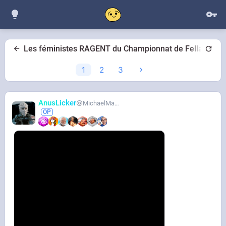
Les féministes RAGENT du Championnat de Fellation
1
2
3
AnusLicker
MichaelMann