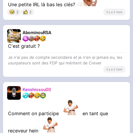
Une petite IRL là bas les clés?
2
2
il y a 2 mois
AbominouRSA
C'est gratuit ?
Je n'ai pas de compte secondaire et je n'en ai jamais eu, les
usurpateurs sont des FDP qui méritent de Crever
il y a 2 mois
Kenshissou00
Comment on participe
en tant que
receveur hein