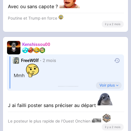
Avec ou sans capote ?
Poutine et Trump en force
il y a 2 mois
Kenshissou00
FreeW0lf
2 mois
Mmh
Voir plus
T'as eu chaud khey
J ai failli poster sans préciser au départ
Le posteur le plus rapide de l'Ouest Onchien
il y a 2 mois