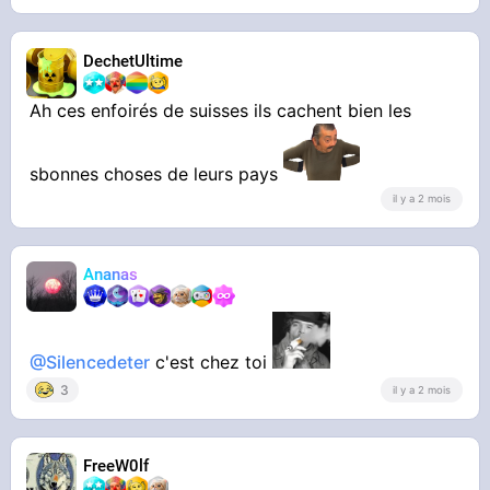
DechetUltime
Ah ces enfoirés de suisses ils cachent bien les
sbonnes choses de leurs pays
il y a 2 mois
Ananas
@Silencedeter
c'est chez toi
3
il y a 2 mois
FreeW0lf