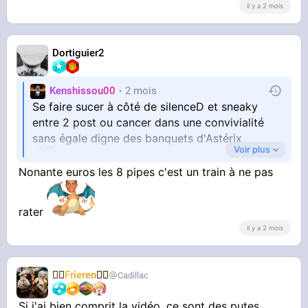
il y a 2 mois
Dortiguier2
Kenshissou00
2 mois
Se faire sucer à côté de silenceD et sneaky
entre 2 post ou cancer dans une convivialité
sans égale digne des banquets d'Astérix
Voir plus
Nonante euros les 8 pipes c'est un train à ne pas
rater
il y a 2 mois
🧝‍♀️
Frieren
🧝‍♀️
Cadillac
Si j'ai bien comprit la vidéo, ce sont des putes