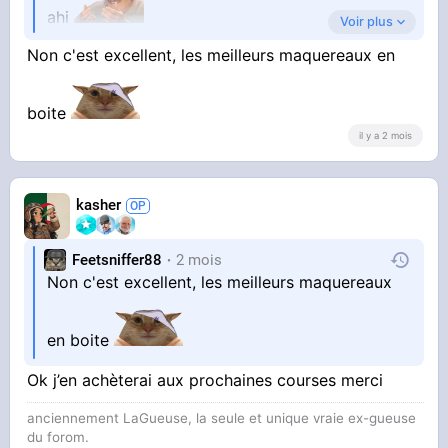
ahi
Voir plus
Non c'est excellent, les meilleurs maquereaux en
Mais le nom me faisait peur
boite
il y a 2 mois
kasher
Feetsniffer88
2 mois
Non c'est excellent, les meilleurs maquereaux
en boite
Ok j’en achèterai aux prochaines courses merci
anciennement LaGueuse, la seule et unique vraie ex-gueuse
du forom.