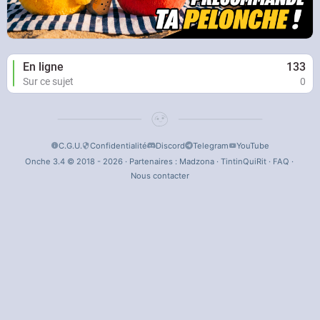
En ligne
133
Sur ce sujet
0
C.G.U.
Confidentialité
Discord
Telegram
YouTube
Onche 3.4 © 2018 - 2026 · Partenaires :
Madzona
·
TintinQuiRit
·
FAQ
·
Nous contacter