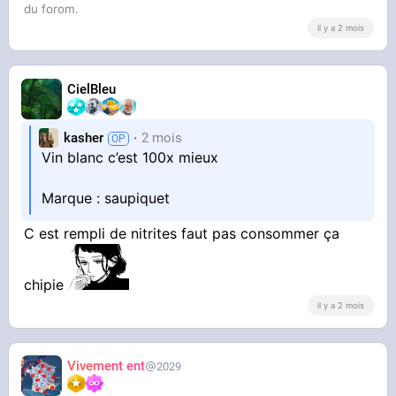
du forom.
il y a 2 mois
CielBleu
kasher
2 mois
Vin blanc c’est 100x mieux
Marque : saupiquet
C est rempli de nitrites faut pas consommer ça
chipie
il y a 2 mois
Vivement ent
2029