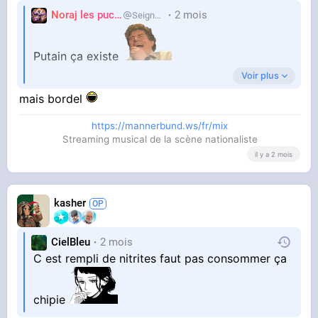
Noraj les pucix
2 mois
SeigneurCooler
Putain ça existe
Voir plus
mais bordel
https://mannerbund.ws/fr/mix
Streaming musical de la scène nationaliste
il y a 2 mois
kasher
CielBleu
2 mois
C est rempli de nitrites faut pas consommer ça
chipie