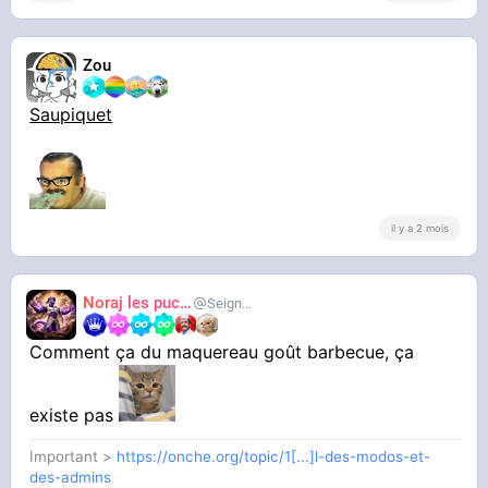
Zou
Saupiquet
il y a 2 mois
Noraj les pucix
SeigneurCooler
Comment ça du maquereau goût barbecue, ça
existe pas
Important >
https://onche.org/topic/1[...]l-des-modos-et-
des-admins