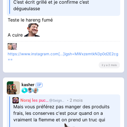
C’est écrit grillé et je confirme c’est
dégueulasse
Teste le hareng fumé
A cuire
https://www.instagram.com[...]igsh=MWxzemtkN3p0d2E2cg
==
il y a 2 mois
kasher
Noraj les pucix
2 mois
SeigneurCooler
Mais vous préférez pas manger des produits
frais, les conserves c'est pour quand on a
vraiment la flemme et on prend un truc qui