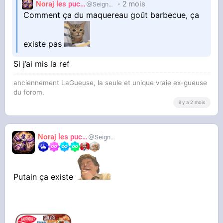
Noraj les pucix
2 mois
SeigneurCooler
Comment ça du maquereau goût barbecue, ça
existe pas
Si j’ai mis la ref
anciennement LaGueuse, la seule et unique vraie ex-gueuse
du forom.
il y a 2 mois
Noraj les pucix
SeigneurCooler
Putain ça existe