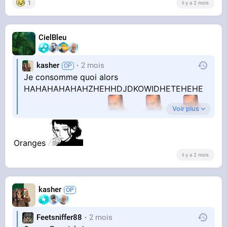
1
il y a 2 mois
CielBleu
kasher
2 mois
Je consomme quoi alors
HAHAHAHAHAHZHEHHDJDKOWIDHETEHEHE
Voir plus
HEEHEHEHEHEG
Oranges
il y a 2 mois
kasher
Feetsniffer88
2 mois