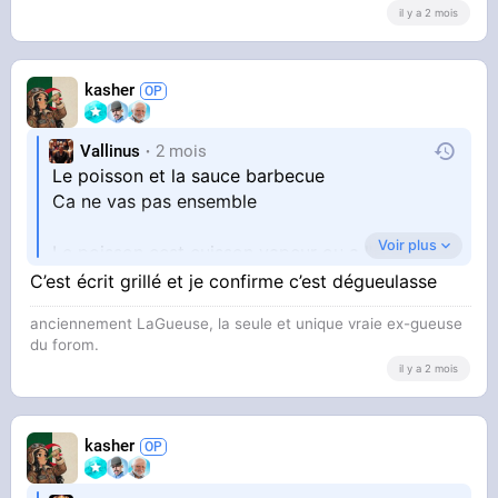
il y a 2 mois
kasher
Vallinus
2 mois
Le poisson et la sauce barbecue
Ca ne vas pas ensemble
Voir plus
Le poisson cest cuisson vapeur ou a l'huile
Sinon feu de bois et cest tout
C’est écrit grillé et je confirme c’est dégueulasse
anciennement LaGueuse, la seule et unique vraie ex-gueuse
du forom.
Rien dautre
il y a 2 mois
kasher