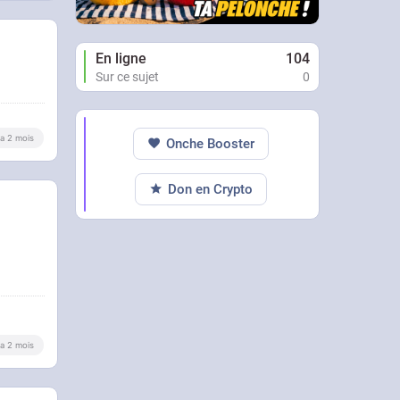
En ligne
104
Sur ce sujet
0
y a 2 mois
Onche Booster
Don en Crypto
y a 2 mois