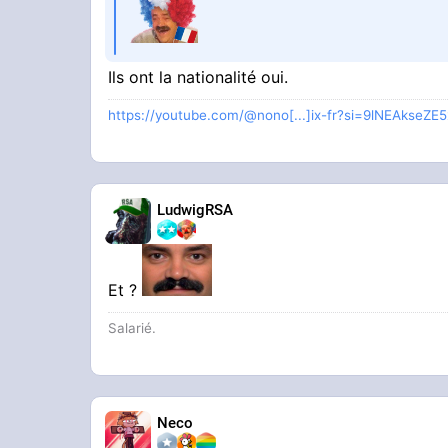
Ils ont la nationalité oui.
https://youtube.com/@nono[...]ix-fr?si=9lNEAkseZE
LudwigRSA
Et ?
Salarié.
Neco