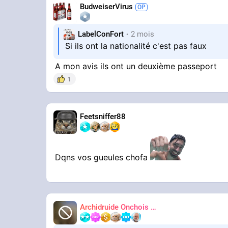
BudweiserVirus
LabelConFort
2 mois
Si ils ont la nationalité c'est pas faux
A mon avis ils ont un deuxième passeport
1
Feetsniffer88
Dqns vos gueules chofa
Archidruide Onchois
🍀️🌩️🐻️
James