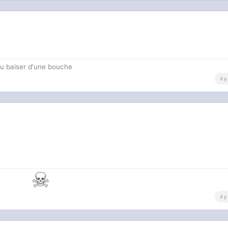
au baiser d'une bouche
il 
il 