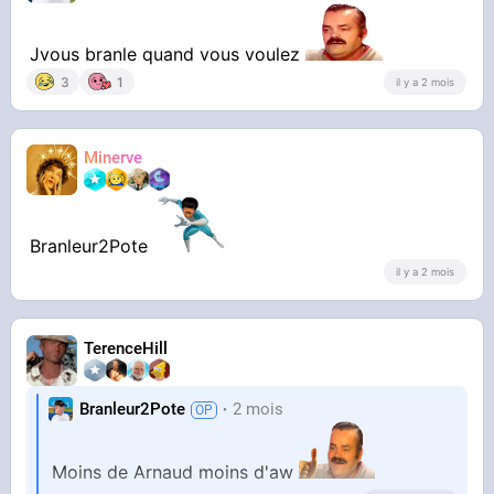
Jvous branle quand vous voulez
3
1
il y a 2 mois
Minerve
Branleur2Pote
il y a 2 mois
TerenceHill
Branleur2Pote
2 mois
Moins de Arnaud moins d'aw