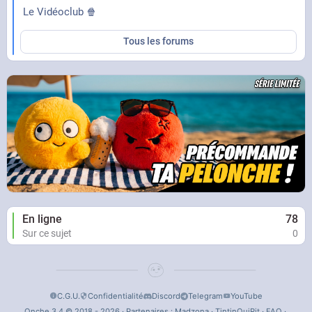
Le Vidéoclub 🍿
Tous les forums
En ligne
78
Sur ce sujet
0
C.G.U.
Confidentialité
Discord
Telegram
YouTube
Onche 3.4 © 2018 - 2026 · Partenaires :
Madzona
·
TintinQuiRit
·
FAQ
·