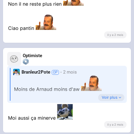
Non il ne reste plus rien
EDIT: j’avais pas vu le goulag
Ciao pantin
il y a 2 mois
Optimiste
Branleur2Pote
2 mois
Moins de Arnaud moins d'aw
Voir plus
Un grand merci
Moi aussi ça minerve
il y a 2 mois