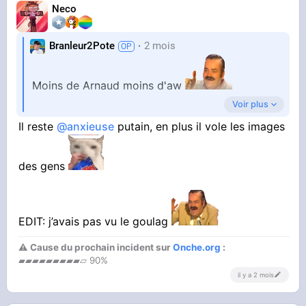
Neco
Branleur2Pote
2 mois
Moins de Arnaud moins d'aw
Voir plus
Il reste
@anxieuse
putain, en plus il vole les images
Un grand merci
des gens
EDIT: j’avais pas vu le goulag
⚠ Cause du prochain incident sur
Onche.org
:
▰▰▰▰▰▰▰▰▰▱ 90%
il y a 2 mois