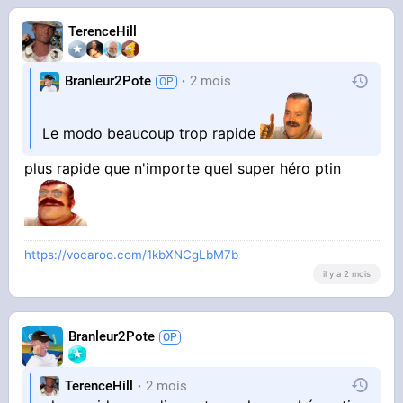
TerenceHill
Branleur2Pote
2 mois
Le modo beaucoup trop rapide
plus rapide que n'importe quel super héro ptin
https://vocaroo.com/1kbXNCgLbM7b
il y a 2 mois
Branleur2Pote
TerenceHill
2 mois