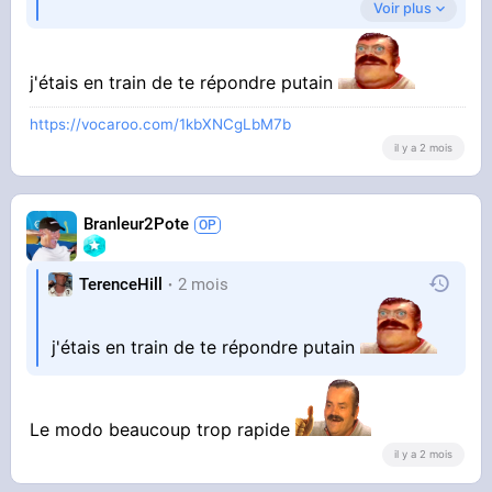
Voir plus
Un grand merci
j'étais en train de te répondre putain
https://vocaroo.com/1kbXNCgLbM7b
il y a 2 mois
Branleur2Pote
TerenceHill
2 mois
j'étais en train de te répondre putain
Le modo beaucoup trop rapide
il y a 2 mois