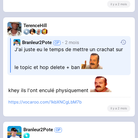
il y a 2 mois
TerenceHill
Branleur2Pote
2 mois
J'ai juste eu le temps de mettre un crachat sur
le topic et hop delete + ban
khey ils l'ont enculé physiquement
https://vocaroo.com/1kbXNCgLbM7b
il y a 2 mois
Branleur2Pote