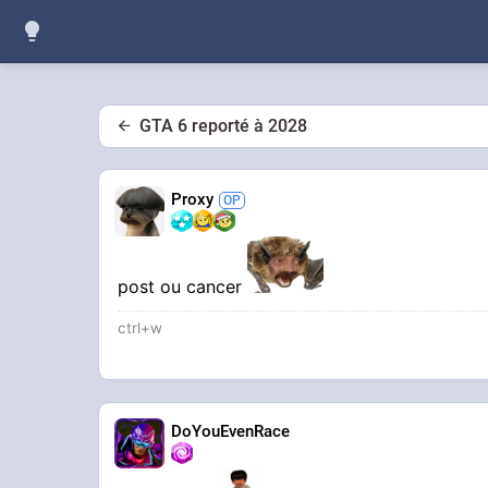
GTA 6 reporté à 2028
Proxy
post ou cancer
ctrl+w
DoYouEvenRace