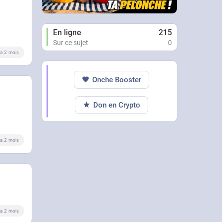
En ligne
215
Sur ce sujet
0
y a 2 mois
Onche Booster
Don en Crypto
y a 2 mois
y a 2 mois