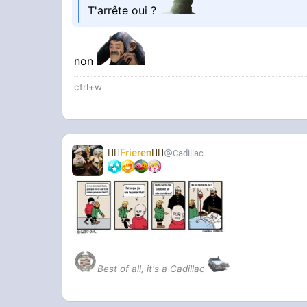
T'arrête oui ?
non
ctrl+w
🧝‍♀️
Frieren
🧝‍♀️
Cadillac
Best of all, it's a Cadillac