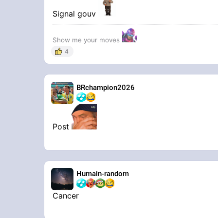
Signal gouv
Show me your moves
4
BRchampion2026
Post
Humain-random
Cancer