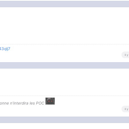
43qlj7
il 
onne n'interdira les POC
il 