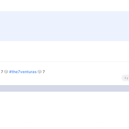
7
🎲
#the7venturas
🎲
7
il 