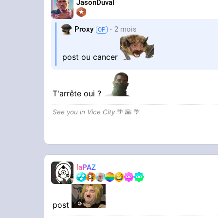
JasonDuval
Proxy
2 mois
post ou cancer
T'arrête oui ?
See you in Vice City
🌴 🌇 🌴
laPAZ
post