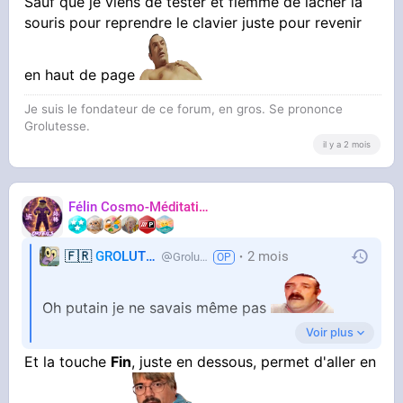
Sauf que je viens de tester et flemme de lâcher la
souris pour reprendre le clavier juste pour revenir
en haut de page
Je suis le fondateur de ce forum, en gros. Se prononce
Grolutesse.
il y a 2 mois
Félin Cosmo-Méditatif 站桩
Orteils
🇫🇷
GROLUTES
2 mois
Grolutes
Oh putain je ne savais même pas
Voir plus
Sauf que je viens de tester et flemme de lâcher
Et la touche
Fin
, juste en dessous, permet d'aller en
la souris pour reprendre le clavier juste pour
revenir en haut de page