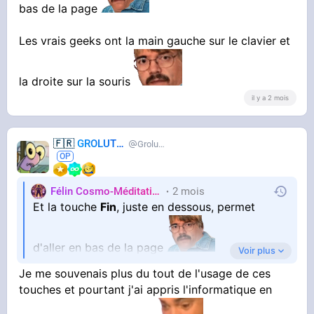
bas de la page
Les vrais geeks ont la main gauche sur le clavier et
la droite sur la souris
il y a 2 mois
🇫🇷
GROLUTES
Grolutes
Félin Cosmo-Méditatif 站桩
2 mois
Orteils
Et la touche
Fin
, juste en dessous, permet
d'aller en bas de la page
Voir plus
Je me souvenais plus du tout de l'usage de ces
Les vrais geeks ont la main gauche sur le
touches et pourtant j'ai appris l'informatique en
clavier et la droite sur la souris