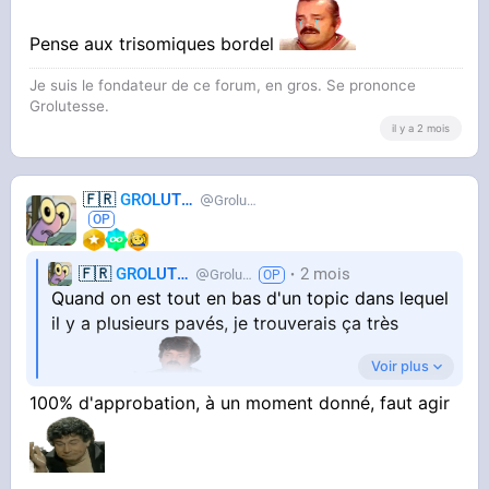
Pense aux trisomiques bordel
Je suis le fondateur de ce forum, en gros. Se prononce
Grolutesse.
il y a 2 mois
🇫🇷
GROLUTES
Grolutes
🇫🇷
GROLUTES
2 mois
Grolutes
Quand on est tout en bas d'un topic dans lequel
il y a plusieurs pavés, je trouverais ça très
Voir plus
pratique
100% d'approbation, à un moment donné, faut agir
Pis c'est pas grand chose à faire il me semble