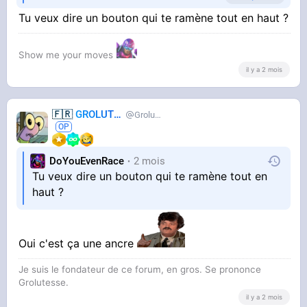
pratique
Tu veux dire un bouton qui te ramène tout en haut ?
Pis c'est pas grand chose à faire il me semble
Show me your moves
il y a 2 mois
🇫🇷
GROLUTES
Grolutes
DoYouEvenRace
2 mois
Tu veux dire un bouton qui te ramène tout en
haut ?
Oui c'est ça une ancre
Je suis le fondateur de ce forum, en gros. Se prononce
Grolutesse.
il y a 2 mois