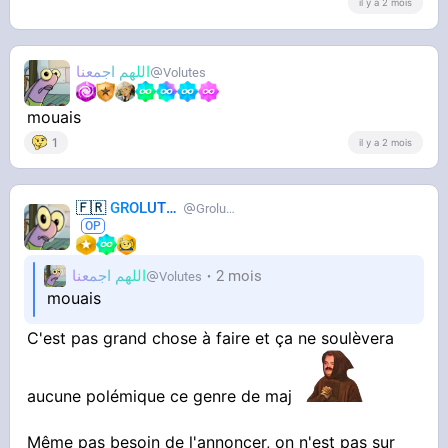
il y a 2 mois
اللهم اجمعنا
Volutes
mouais
1
il y a 2 mois
🇫🇷
GROLUTES
Grolutes
اللهم اجمعنا
2 mois
Volutes
mouais
C'est pas grand chose à faire et ça ne soulèvera
aucune polémique ce genre de maj
Même pas besoin de l'annoncer, on n'est pas sur