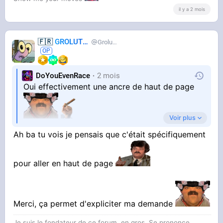
il y a 2 mois
🇫🇷
GROLUTES
Grolutes
DoYouEvenRace
2 mois
Oui effectivement une ancre de haut de page
Voir plus
Ah ba tu vois je pensais que c'était spécifiquement
Pour moi les ancres c'est pour aller autre part
que le haut de la page justement, mais c'est
pour aller en haut de page
vrai que ça marche aussi comme ça
Merci, ça permet d'expliciter ma demande
Je suis le fondateur de ce forum, en gros. Se prononce