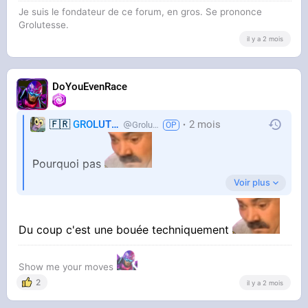
Je suis le fondateur de ce forum, en gros. Se prononce
Grolutesse.
il y a 2 mois
DoYouEvenRace
🇫🇷
GROLUTES
2 mois
Grolutes
Pourquoi pas
Voir plus
Tant que quand on clique dessus on retourne à
Du coup c'est une bouée techniquement
la surface, ça me va perso
Show me your moves
2
il y a 2 mois