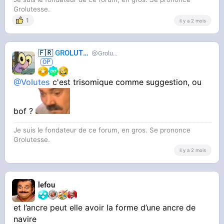
Grolutesse.
1
il y a 2 mois
🇫🇷
GROLUTES
Grolutes
@Volutes
c'est trisomique comme suggestion, ou
bof ?
Je suis le fondateur de ce forum, en gros. Se prononce
Grolutesse.
il y a 2 mois
lefou
et l’ancre peut elle avoir la forme d’une ancre de
navire