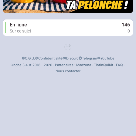
En ligne
146
Sur ce sujet
0
C.G.U.
Confidentialité
Discord
Telegram
YouTube
Onche 3.4 © 2018 - 2026 · Partenaires :
Madzona
·
TintinQuiRit
·
FAQ
·
Nous contacter