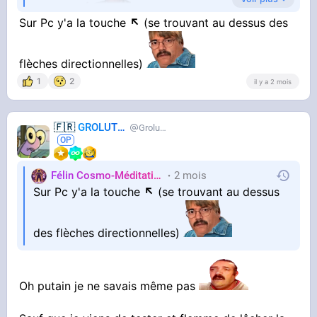
pratique
Sur Pc y'a la touche
↖
(se trouvant au dessus des
Pis c'est pas grand chose à faire il me semble
flèches directionnelles)
1
2
il y a 2 mois
🇫🇷
GROLUTES
Grolutes
Félin Cosmo-Méditatif 站桩
2 mois
Orteils
Sur Pc y'a la touche
↖
(se trouvant au dessus
des flèches directionnelles)
Oh putain je ne savais même pas