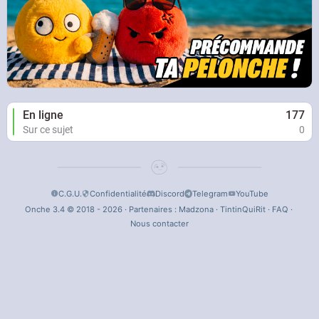
En ligne
177
Sur ce sujet
0
C.G.U.
Confidentialité
Discord
Telegram
YouTube
Onche 3.4 © 2018 - 2026 · Partenaires :
Madzona
·
TintinQuiRit
·
FAQ
·
Nous contacter