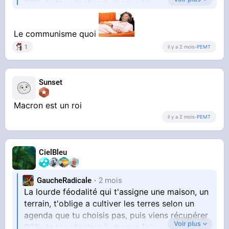
90% de tes récoltes à chaque fois
La lourde féodalité qui considère que le travail
Le communisme quoi
"c'est pour les gueux"
1
il y a 2 mois
-
PEMT
Sunset
Macron est un roi
il y a 2 mois
-
PEMT
CielBleu
GaucheRadicale
2 mois
La lourde féodalité qui t'assigne une maison, un
terrain, t'oblige a cultiver les terres selon un
agenda que tu choisis pas, puis viens récupérer
Voir plus
90% de tes récoltes à chaque fois