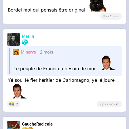
Bordel moi qui pensais être original
il y a 2 mois
Merlin
Minerve
2 mois
Le peuple de Francia a besoin de moi
Yé soui lé fier héritier dé Carlomagno, yé lé joure
2
il y a 2 mois
GaucheRadicale