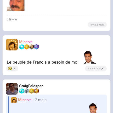
ctrl+w
il y a 2 mois
Minerve
Le peuple de Francia a besoin de moi
4
il y a 2 mois
CraigFeldspar
Minerve
2 mois