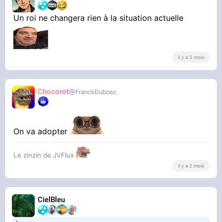
Un roi ne changera rien à la situation actuelle
il y a 2 mois
Chocorot
FranckDubosc
On va adopter
Le zinzin de JVFlux
il y a 2 mois
CielBleu