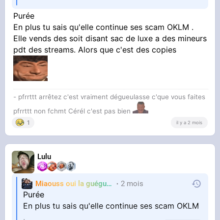
Purée
En plus tu sais qu'elle continue ses scam OKLM .
Elle vends des soit disant sac de luxe a des mineurs
pdt des streams. Alors que c'est des copies
- pfrrttt arrêtez c'est vraiment dégueulasse c'que vous faites
pfrrttt non fchmt Cérél c'est pas bien
1
il y a 2 mois
Lulu
Miaouss oui la guéguérre
2 mois
TF6
Purée
En plus tu sais qu'elle continue ses scam OKLM
.