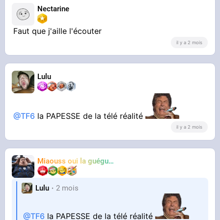
Nectarine
Faut que j'aille l'écouter
il y a 2 mois
Lulu
@TF6
la PAPESSE de la télé réalité
il y a 2 mois
Miaouss oui la guéguérre
TF6
Lulu
2 mois
@TF6
la PAPESSE de la télé réalité