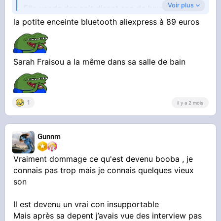
Voir plus
Elle vends des soit disant sac de luxe a des
mineurs pdt des streams. Alors que c'est des
la potite enceinte bluetooth aliexpress à 89 euros
copies
Sarah Fraisou a la même dans sa salle de bain
1
il y a 2 mois
Gunnm
Vraiment dommage ce qu'est devenu booba , je
connais pas trop mais je connais quelques vieux
son
Il est devenu un vrai con insupportable
Mais après sa depent j’avais vue des interview pas