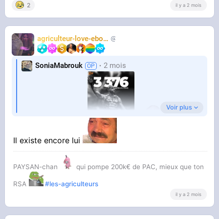
2
il y a 2 mois
agriculteur-love-ebony
chasseur2trap
SoniaMabrouk
2 mois
Voir plus
Ça devait arriver
Il existe encore lui
Et en plus la juive Maghalie Berdah a fait saisir
42 millions d'euros sur ses prochaines ventes,
PAYSAN-chan
qui pompe 200k€ de PAC, mieux que ton
autant dire que c'est pas avec cet album qu'il la
RSA
#les-agriculteurs
il y a 2 mois
payera