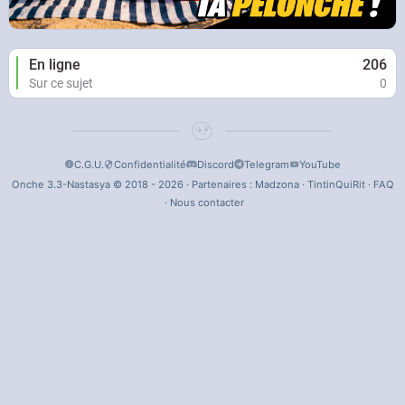
En ligne
206
Sur ce sujet
0
C.G.U.
Confidentialité
Discord
Telegram
YouTube
Onche 3.3-Nastasya © 2018 - 2026 · Partenaires :
Madzona
·
TintinQuiRit
·
FAQ
·
Nous contacter