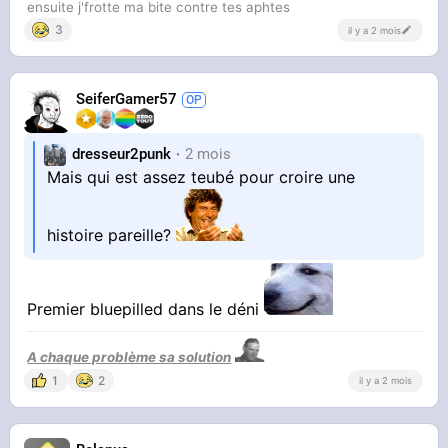
ensuite j'frotte ma bite contre tes aphtes
3
il y a 2 mois
SeiferGamer57
dresseur2punk
2 mois
Mais qui est assez teubé pour croire une
histoire pareille?
Premier bluepilled dans le déni
A chaque problème sa solution
1
2
il y a 2 mois