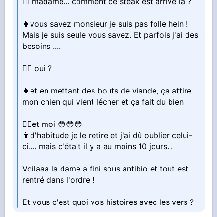
👨‍⚕️madame... comment ce steak est arrivé là ?
👩vous savez monsieur je suis pas folle hein !
Mais je suis seule vous savez. Et parfois j'ai des
besoins ....
👨‍⚕️ oui ?
👩et en mettant des bouts de viande, ça attire
mon chien qui vient lécher et ça fait du bien
👨‍⚕️et moi 😳😳😳
👩d'habitude je le retire et j'ai dû oublier celui-
ci.... mais c'était il y a au moins 10 jours...
Voilaaa la dame a fini sous antibio et tout est
rentré dans l'ordre !
Et vous c'est quoi vos histoires avec les vers ?