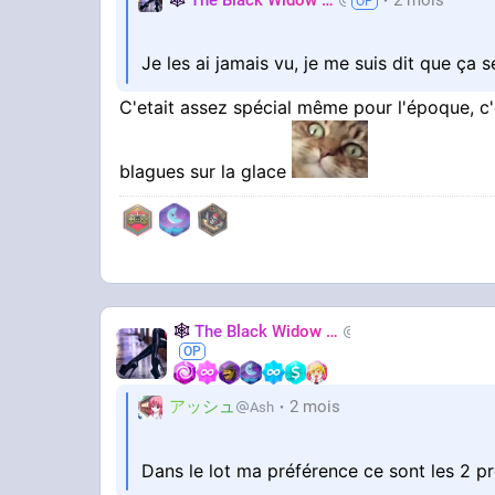
Nastasya
Je les ai jamais vu, je me suis dit que ça s
C'etait assez spécial même pour l'époque, c
blagues sur la glace
🕸️
The Black Widow
🕷️
Nastasya
アッシュ
2 mois
Ash
Dans le lot ma préférence ce sont les 2