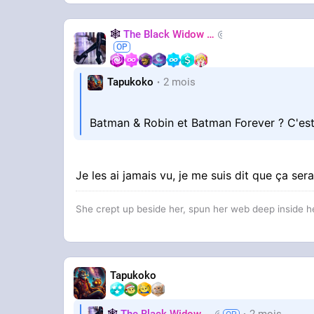
🕸️
The Black Widow
🕷️
Nastasya
Tapukoko
2 mois
Batman & Robin et Batman Forever ? C'es
Je les ai jamais vu, je me suis dit que ça ser
She crept up beside her, spun her web deep inside he
Tapukoko
🕸️
The Black Widow
🕷️
2 mois