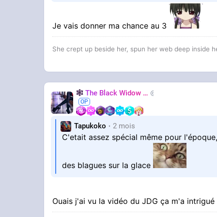
Je vais donner ma chance au 3
She crept up beside her, spun her web deep inside he
🕸️
The Black Widow
🕷️
Nastasya
Tapukoko
2 mois
C'etait assez spécial même pour l'époque,
des blagues sur la glace
Ouais j'ai vu la vidéo du JDG ça m'a intrigu