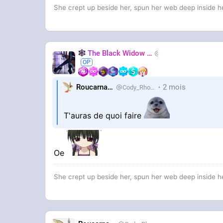
She crept up beside her, spun her web deep inside he
🕸️
The Black Widow
🕷️
Nastasya
Roucarnage
2 mois
Cody_Rhodes
T'auras de quoi faire
Oe
She crept up beside her, spun her web deep inside he