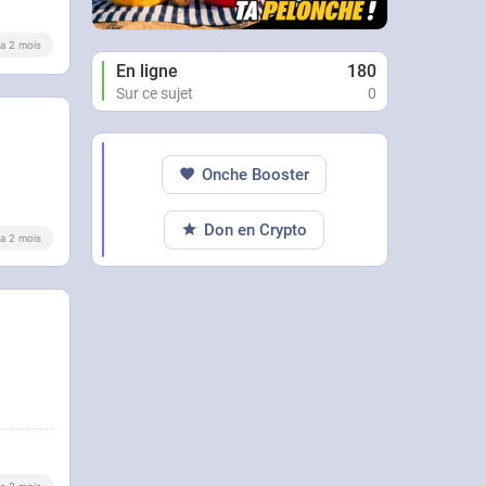
y a 2 mois
En ligne
180
Sur ce sujet
0
Onche Booster
Don en Crypto
y a 2 mois