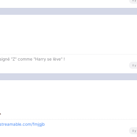
il 
 signé "Z" comme "Harry se lève" !
il 
/streamable.com/fmjgjb
il 