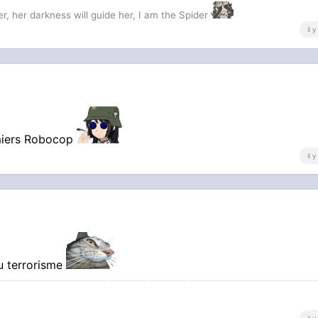
r, her darkness will guide her, I am the Spider
il 
emiers Robocop
il 
u terrorisme