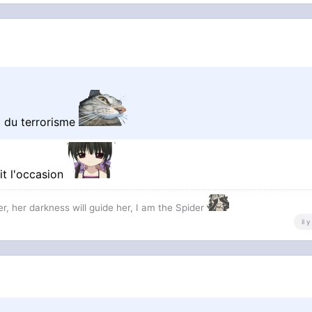
t du terrorisme
ait l'occasion
r, her darkness will guide her, I am the Spider
il 