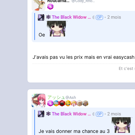
Roucarnage
Cody_Rhodes
🕸️
The Black Widow
🕷️
2 mois
Nastasya
Oe
J'avais pas vu les prix mais en vrai easycash
Et c'est
アッシュ
Ash
🕸️
The Black Widow
🕷️
2 mois
Nastasya
Je vais donner ma chance au 3