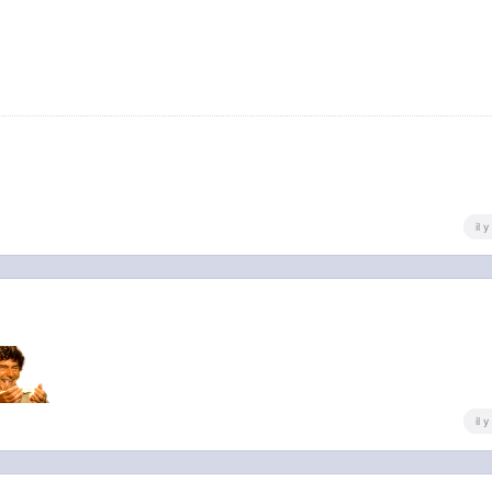
il 
il 