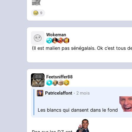
9
Wokeman
(Il est malien pas sénégalais. Ok c’est tous 
Feetsniffer88
Patricelaffont
2 mois
Les blancs qui dansent dans le fond
Paz sur les DZ ent