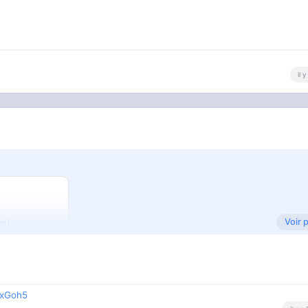
il 
Voir 
ox).
5xGoh5