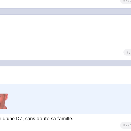
il y a
a langue ???
il 
ue d'une DZ, sans doute sa famille.
il y a