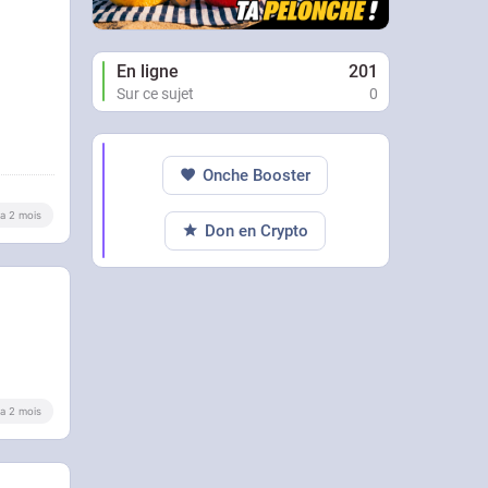
En ligne
201
Sur ce sujet
0
Onche Booster
y a 2 mois
Don en Crypto
y a 2 mois