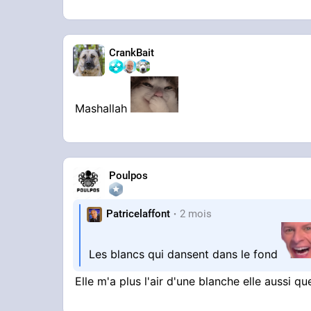
CrankBait
c'est quelle genre de mariage qu'on met l
Mashallah
Poulpos
Patricelaffont
2 mois
Les blancs qui dansent dans le fond
Elle m'a plus l'air d'une blanche elle aussi q