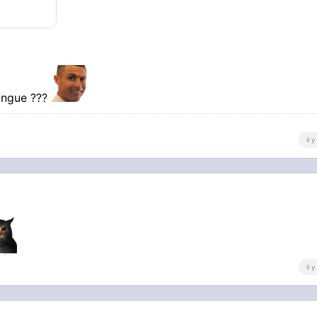
langue ???
il 
il 