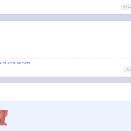
il y a
os-et-des-admins
il 