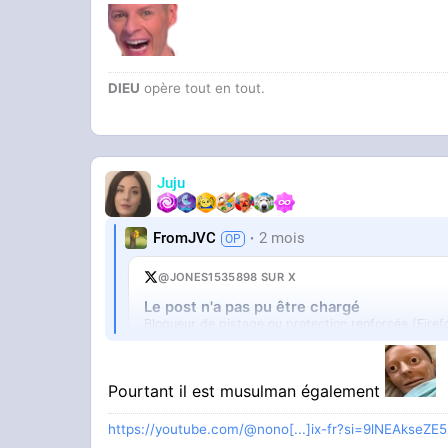
DIEU
opère tout en tout.
Juju
FromJVC
2 mois
@JONES1535898 SUR X
Le post n'a pas pu être chargé
Bloqueur de pistage ou protection renforcée (Firef
Ouvrir sur X
↗
Pourtant il est musulman également
https://youtube.com/@nono[...]ix-fr?si=9lNEAkseZE