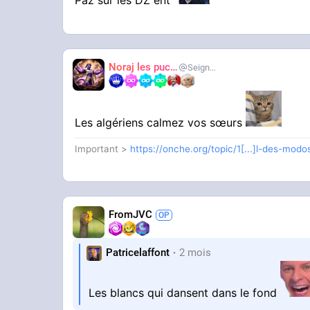
Noraj les pucix
SeigneurCooler
Les algériens calmez vos sœurs
Important >
https://onche.org/topic/1[...]l-des-mod
FromJVC
Patricelaffont
2 mois
Les blancs qui dansent dans le fond