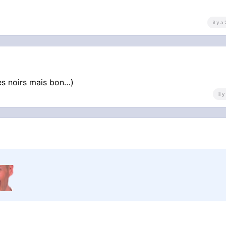
il y a
des noirs mais bon…)
il 