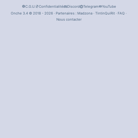
C.G.U.
Confidentialité
Discord
Telegram
YouTube
Onche 3.4 © 2018 - 2026 · Partenaires :
Madzona
·
TintinQuiRit
·
FAQ
·
Nous contacter