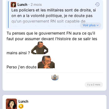
Lunch
2 mois
Les policiers et les militaires sont de droite, si
on en a la volonté politique, je ne doute pas
qu'un gouvernement RN soit capable de
Voir plus
rabrouer quelques chances et des black blocs.
Tu penses que le gouvernement FN aura ce qu'il
On l'a vu avec les gilets jaunes : quand les
faut pour assumer devant l'histoire de se salir les
grands moyens doivent être employés, ils
peuvent vraiment l'être.
mains ainsi ?
Perso j'en doute
il y a 2 mois
Lunch