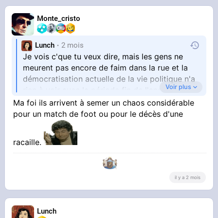
Monte_cristo
Lunch
2 mois
Je vois c'que tu veux dire, mais les gens ne
meurent pas encore de faim dans la rue et la
démocratisation actuelle de la vie politique n'a
Voir plus
rien à voir avec la période fin de l'ancien
régime.
Ma foi ils arrivent à semer un chaos considérable
Je doute que les français ou les quoicoubix LFI
pour un match de foot ou pour le décès d'une
trouvent vraiment l'énergie de semer
durablement le chaos
racaille.
il y a 2 mois
Lunch