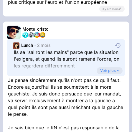
plus critique sur l'euro et l'union européenne
il y a 2 mois
Monte_cristo
Lunch
2 mois
Ils se "saliront les mains" parce que la situation
l'exigera, et quand ils auront ramené l'ordre, on
les regardera différemment
Voir plus
Les torts sont pour les gouvernements
Je pense sincèrement qu'ils n'ont pas ce qu'il faut.
successifs de la gauche et du centre d'avoir
Encore aujourd'hui ils se soumettent à la moral
rendu possible la situation actuelle du pays
gauchiste. Je suis donc persuadé que leur mandat,
va servir exclusivement à montrer a la gauche a
Et arrête de dire FN, ce n'est plus le même parti
quel point ils sont pas aussi méchant que la gauche
le pense.
C'est un parti judéo-compatible qui n'est même
plus critique sur l'euro et l'union européenne
Je sais bien que le RN n'est pas responsable de la