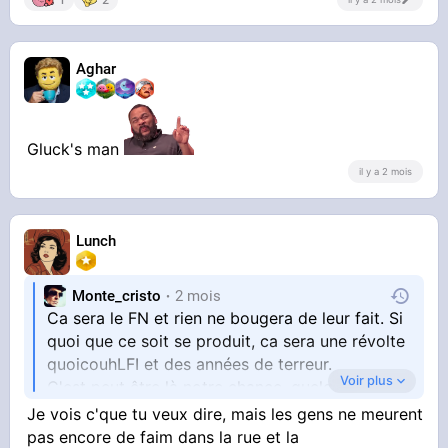
Aghar
Gluck's man
il y a 2 mois
Lunch
Monte_cristo
2 mois
Ca sera le FN et rien ne bougera de leur fait. Si
quoi que ce soit se produit, ca sera une révolte
quoicouhLFI et des années de terreur.
Voir plus
C'est peut être là notre chance, quelques
années de terreur, des millions de gens au
Je vois c'que tu veux dire, mais les gens ne meurent
goulag et l'arrivée d'un nouveau Napoléon pour
pas encore de faim dans la rue et la