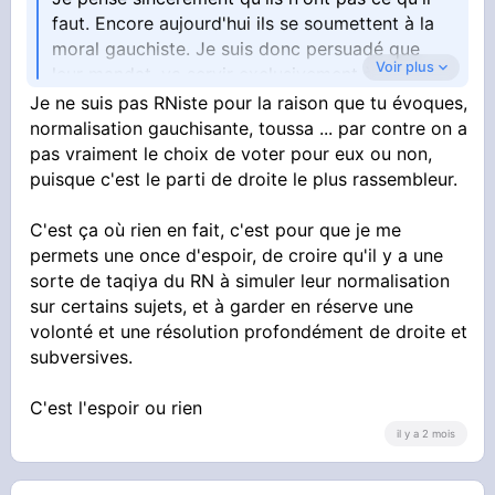
faut. Encore aujourd'hui ils se soumettent à la
moral gauchiste. Je suis donc persuadé que
Voir plus
leur mandat, va servir exclusivement à montrer
a la gauche a quel point ils sont pas aussi
Je ne suis pas RNiste pour la raison que tu évoques,
méchant que la gauche le pense.
normalisation gauchisante, toussa ... par contre on a
pas vraiment le choix de voter pour eux ou non,
Je sais bien que le RN n'est pas responsable de
puisque c'est le parti de droite le plus rassembleur.
la situation, mais je suis aussi persuadé qu'un
ou deux petit mandat dans cette république
C'est ça où rien en fait, c'est pour que je me
scléroser, ne suffira pas à sauver le pays.
permets une once d'espoir, de croire qu'il y a une
sorte de taqiya du RN à simuler leur normalisation
Et oui t'as raison, c'est pas le meme parti, le FN
sur certains sujets, et à garder en réserve une
avait des grosses burnes lui.
volonté et une résolution profondément de droite et
subversives.
Nonobstant, il faut bien sur voter pour eux. De
C'est l'espoir ou rien
il y a 2 mois
toute façon on a pas le choix