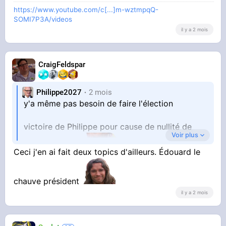
https://www.youtube.com/c[...]m-wztmpqQ-
SOMI7P3A/videos
il y a 2 mois
CraigFeldspar
Philippe2027
2 mois
y'a même pas besoin de faire l'élection
victoire de Philippe pour cause de nullité de
Voir plus
Ceci j'en ai fait deux topics d'ailleurs. Édouard le
tous les autres
chauve président
il y a 2 mois