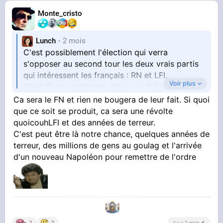
Monte_cristo
Lunch
2 mois
C'est possiblement l'élection qui verra
s'opposer au second tour les deux vrais partis
qui intéressent les français : RN et LFI.
Voir plus
C'est là que quelqu'un chose peut bouger en
France.
Ca sera le FN et rien ne bougera de leur fait. Si quoi
que ce soit se produit, ca sera une révolte
quoicouhLFI et des années de terreur.
C'est peut être là notre chance, quelques années de
terreur, des millions de gens au goulag et l'arrivée
d'un nouveau Napoléon pour remettre de l'ordre
1
2
il y a 2 mois