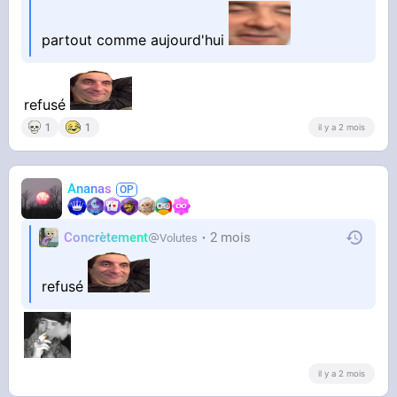
partout comme aujourd'hui
refusé
1
1
il y a 2 mois
Ananas
Concrètement
2 mois
Volutes
refusé
il y a 2 mois