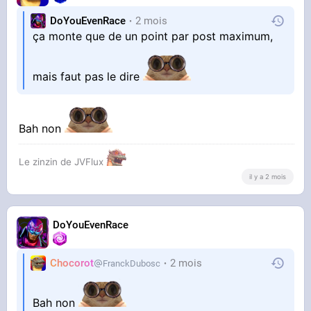
DoYouEvenRace
2 mois
ça monte que de un point par post maximum,
mais faut pas le dire
Bah non
Le zinzin de JVFlux
il y a 2 mois
DoYouEvenRace
Chocorot
2 mois
FranckDubosc
Bah non