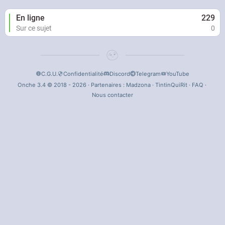
En ligne
229
Sur ce sujet
0
C.G.U.
Confidentialité
Discord
Telegram
YouTube
Onche 3.4 © 2018 - 2026 · Partenaires :
Madzona
·
TintinQuiRit
·
FAQ
·
Nous contacter