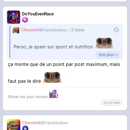
DoYouEvenRace
Chocorot
2 mois
FranckDubosc
Perso, je spam sur sport et nutrition
Voir plus
T'as juste à balancer 300 stickers sur un post,
ça monte que de un point par post maximum, mais
puis le supprimer,et ainsi de suite en boucle
faut pas le dire
Show me your moves
il y a 2 mois
Chocorot
FranckDubosc