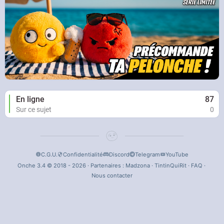
En ligne
87
Sur ce sujet
0
C.G.U.
Confidentialité
Discord
Telegram
YouTube
Onche 3.4 © 2018 - 2026 · Partenaires :
Madzona
·
TintinQuiRit
·
FAQ
·
Nous contacter