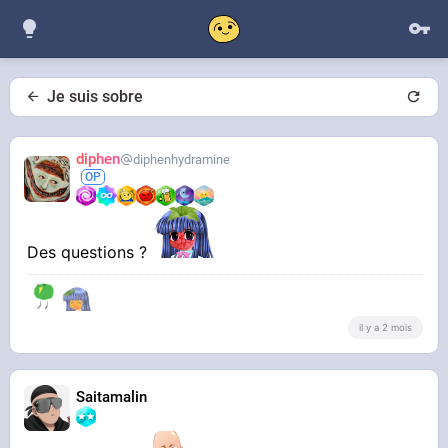
Je suis sobre
diphen
diphenhydramine
Des questions ?
il y a 2 mois
Saitamalin