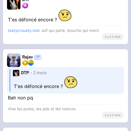
T'es défoncé encore ?
tastycrousty.rest
Juif qui parle, bouche qui ment.
il y a 2 mois
Rajav
DTP
2 mois
T'es défoncé encore ?
Bah non pq
Vive les putes, les pds et les toxicos.
il y a 2 mois