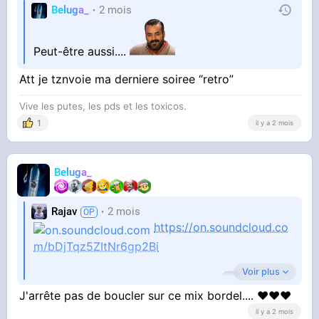
Beluga_
2 mois
Peut-être aussi....
Att je tznvoie ma derniere soiree “retro”
Vive les putes, les pds et les toxicos.
1
il y a 2 mois
Beluga_
Rajav
2 mois
https://on.soundcloud.co
m/bDjTqz5ZItNr6gp2Bi
Voir plus
J'arrête pas de boucler sur ce mix bordel.... ❤❤❤
@Beluga_
l’open avec Taciturne
il y a 2 mois