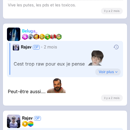
Vive les putes, les pds et les toxicos.
il y a 2 mois
Beluga_
Rajav
2 mois
Cest trop raw pour eux je pense
Voir plus
Mais bon je dis ca si ca se trouve je sors juste
aux mauvais endroits
Peut-être aussi....
il y a 2 mois
Rajav