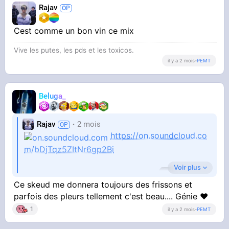
Rajav
Cest comme un bon vin ce mix
Vive les putes, les pds et les toxicos.
il y a 2 mois
-
PEMT
Beluga_
Rajav
2 mois
https://on.soundcloud.co
m/bDjTqz5ZItNr6gp2Bi
Voir plus
Ce skeud me donnera toujours des frissons et
@Beluga_
l’open avec Taciturne
parfois des pleurs tellement c'est beau.... Génie ❤
1
il y a 2 mois
-
PEMT