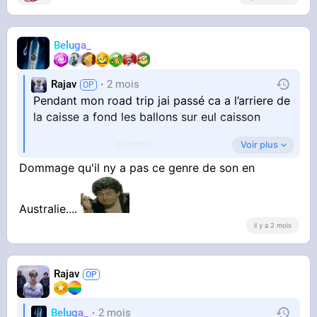
Beluga_
Rajav
2 mois
Pendant mon road trip jai passé ca a l’arriere de
la caisse a fond les ballons sur eul caisson
Voir plus
Avec de la ké
Dommage qu'il ny a pas ce genre de son en
J’avais l’impression de detenir une information
Australie....
il y a 2 mois
que les autres ont pas
Rajav
Beluga_
2 mois