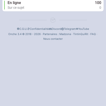
En ligne
100
Sur ce sujet
0
C.G.U.
Confidentialité
Discord
Telegram
YouTube
Onche 3.4 © 2018 - 2026 · Partenaires :
Madzona
·
TintinQuiRit
·
FAQ
·
Nous contacter