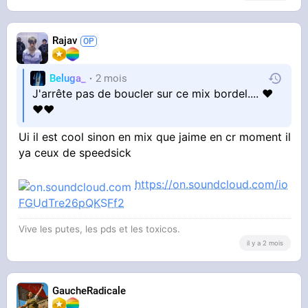
Rajav
Beluga_
2 mois
J'arrête pas de boucler sur ce mix bordel.... ❤
❤❤
Ui il est cool sinon en mix que jaime en cr moment il
ya ceux de speedsick
https://on.soundcloud.com/io
FGUdTre26pQKSFf2
Vive les putes, les pds et les toxicos.
il y a 2 mois
GaucheRadicale