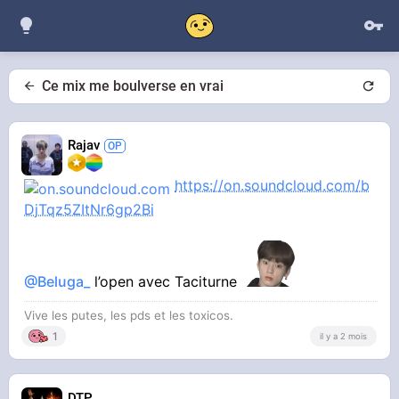
Ce mix me boulverse en vrai
Rajav
https://on.soundcloud.com/b
DjTqz5ZItNr6gp2Bi
@Beluga_
l’open avec Taciturne
Vive les putes, les pds et les toxicos.
1
il y a 2 mois
DTP