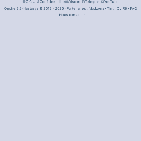
C.G.U.
Confidentialité
Discord
Telegram
YouTube
Onche 3.3-Nastasya © 2018 - 2026 · Partenaires :
Madzona
·
TintinQuiRit
·
FAQ
·
Nous contacter