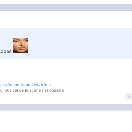
isodes
tps://mannerbund.ws/fr/mix
g musical de la scène nationaliste
il 