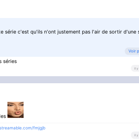
 série c'est qu'ils n'ont justement pas l'air de sortir d'une 
Voir 
s séries
il 
des préférés, aucun n'arrête d'être intéressant
odes
/streamable.com/fmjgjb
il 