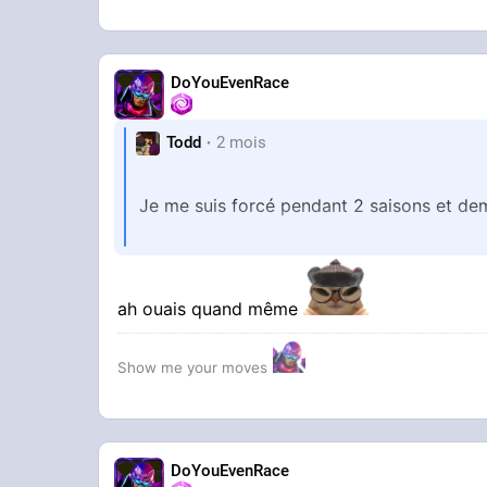
DoYouEvenRace
Todd
2 mois
Je me suis forcé pendant 2 saisons et de
Après je suis rentré entrain enfin dedans
ah ouais quand même
Show me your moves
DoYouEvenRace