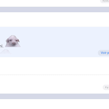
il y a
mi.
Voir 
il 