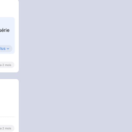
série
plus
y a 2 mois
y a 2 mois