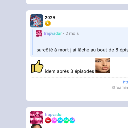
2029
trapvador
2 mois
surcôté à mort j'ai lâché au bout de 8 ép
idem après 3 épisodes
ht
Streamin
trapvador