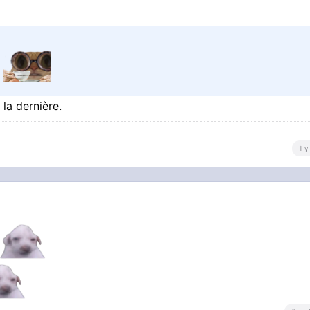
?
 la dernière.
il 