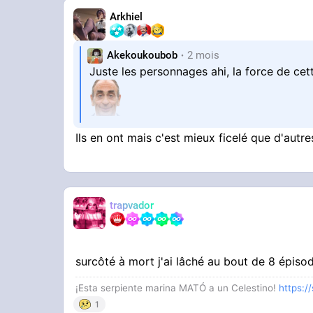
Arkhiel
Akekoukoubob
2 mois
Juste les personnages ahi, la force de cette
Ils en ont mais c'est mieux ficelé que d'autre
Ils ont pas d'arc narratif et même si on a 
trapvador
Et l'humour de la série aussi
surcôté à mort j'ai lâché au bout de 8 épis
¡Esta serpiente marina MATÓ a un Celestino!
https:/
1