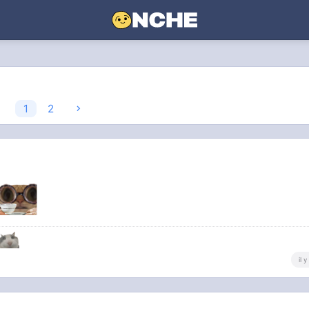
1
2
il 