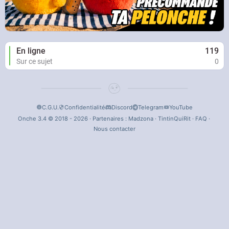
En ligne
119
Sur ce sujet
0
C.G.U.
Confidentialité
Discord
Telegram
YouTube
Onche 3.4 © 2018 - 2026 · Partenaires :
Madzona
·
TintinQuiRit
·
FAQ
·
Nous contacter