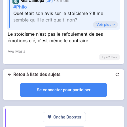
RealCalliopa
3 mois
#Philo
Quel était son avis sur le stoïcisme ? Il me
semble qu'il le critiquait, non?
Voir plus
Le stoïcisme n'est pas le refoulement de ses
@NTFABIANO SUR X
émotions clé, c'est même le contraire
Ave Maria
il y a 2 mois
Retou à liste des sujets
Se connecter pour participer
https://xcancel.com/NTFab[...]ta
tus/2051013406090575950
Onche Booster
Bref parce que y'a une étude scientifique qui
explique que le refoulement de ses émotions