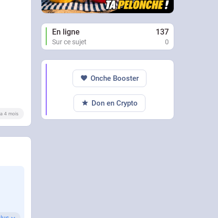
En ligne
137
Sur ce sujet
0
Onche Booster
Don en Crypto
y a 4 mois
plus