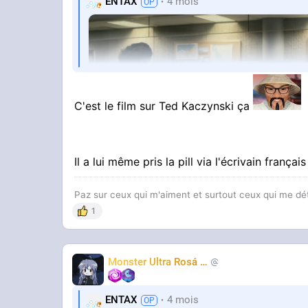
ENTAX
4 mois
C'est le film sur Ted Kaczynski ça
Il a lui même pris la pill via l'écrivain frança
STREAMABLE
Paz sur ceux qui m'aiment et surtout ceux qui me d
obey
1
Monster Ultra Rosá
❤️
KheyFinito
Vous avez compris ?
ENTAX
4 mois