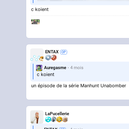
c koient
ENTAX
STREAMABLE
obey
Auregasme
4 mois
c koient
un épisode de la série Manhunt Unabomber
Vous avez compris ?
LaPucellerie