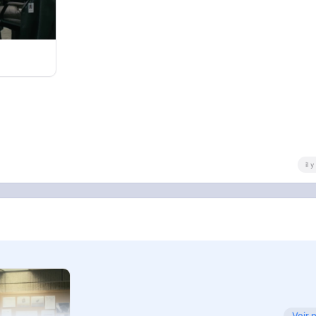
il 
Voir 