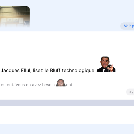
Voir 
is Jacques Ellul, lisez le Bluff technologique
étestent. Vous en avez besoin
ent
il 