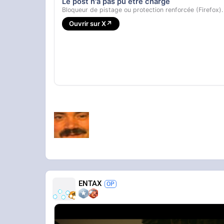
Le post n'a pas pu être chargé
Bloqueur de pistage ou protection renforcée (Firefox).
Ouvrir sur X
↗
ENTAX