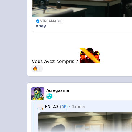
STREAMABLE
obey
Vous avez compris ?
1
Auregasme
ENTAX
4 mois