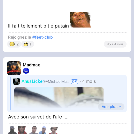
Il fait tellement pitié putain
Rejoignez le
#feet-club
2
1
il y a 4 mois
Madmax
AnusLicker
4 mois
MichaelMann
Voir plus
Avec son survet de l’ufc ….