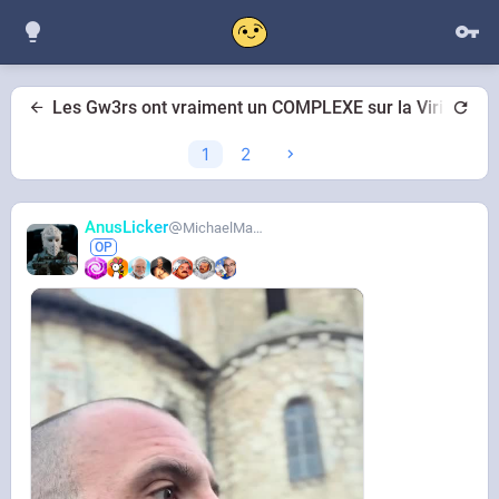
Les Gw3rs ont vraiment un COMPLEXE sur la Virilité
1
2
AnusLicker
MichaelMann