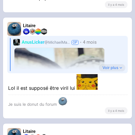
il y a 4 mois
STREAMABLE
Litaire
Quand t’es le seul papa solide à la
sortie d’école !
AnusLicker
4 mois
MichaelMann
Voir plus
Il fait tellement pitié putain
Lol il est supposé être viril lui
Je suis le donut du forum
il y a 4 mois
STREAMABLE
Quand t’es le seul papa solide à la
sortie d’école !
Litaire