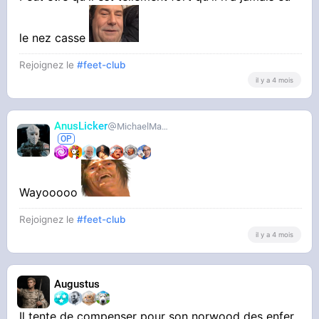
le nez casse
Rejoignez le
#feet-club
il y a 4 mois
AnusLicker
MichaelMann
Wayooooo
Rejoignez le
#feet-club
il y a 4 mois
Augustus
Il tente de compenser pour son norwood des enfer