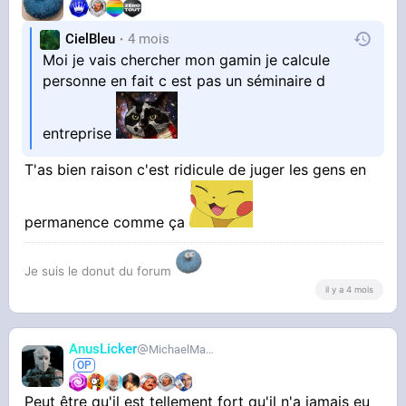
CielBleu
4 mois
Moi je vais chercher mon gamin je calcule
personne en fait c est pas un séminaire d
Il fait tellement pitié putain
entreprise
T'as bien raison c'est ridicule de juger les gens en
permanence comme ça
STREAMABLE
Quand t’es le seul papa solide à la
sortie d’école !
Je suis le donut du forum
il y a 4 mois
AnusLicker
MichaelMann
Il fait tellement pitié putain
Peut être qu'il est tellement fort qu'il n'a jamais eu