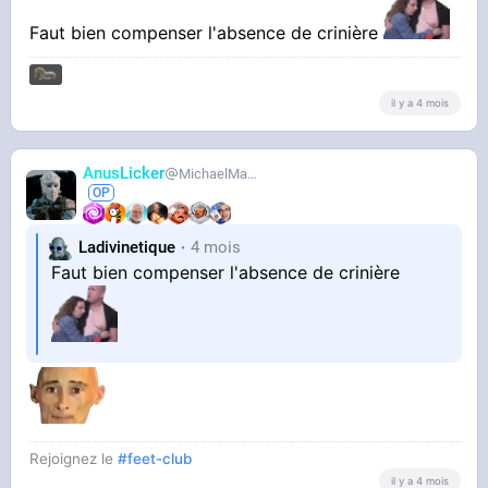
Faut bien compenser l'absence de crinière
il y a 4 mois
Il fait tellement pitié putain
AnusLicker
MichaelMann
Ladivinetique
4 mois
Faut bien compenser l'absence de crinière
Rejoignez le
#feet-club
il y a 4 mois