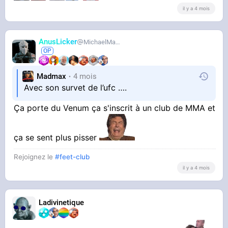
il y a 4 mois
AnusLicker
MichaelMann
Madmax
4 mois
Avec son survet de l’ufc ….
Ça porte du Venum ça s'inscrit à un club de MMA et
ça se sent plus pisser
Rejoignez le
#feet-club
il y a 4 mois
STREAMABLE
Ladivinetique
Quand t’es le seul papa solide à la
sortie d’école !