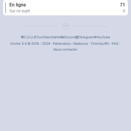
En ligne
71
Sur ce sujet
0
C.G.U.
Confidentialité
Discord
Telegram
YouTube
Onche 3.4 © 2018 - 2026 · Partenaires :
Madzona
·
TintinQuiRit
·
FAQ
·
Nous contacter