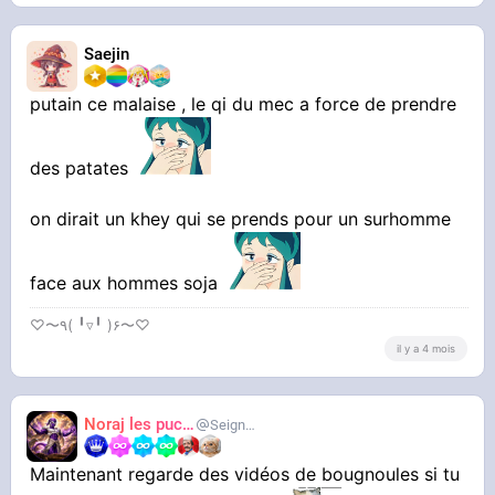
Saejin
putain ce malaise , le qi du mec a force de prendre
des patates
on dirait un khey qui se prends pour un surhomme
face aux hommes soja
♡〜٩( ╹▿╹ )۶〜♡
il y a 4 mois
Noraj les pucix
SeigneurCooler
Maintenant regarde des vidéos de bougnoules si tu