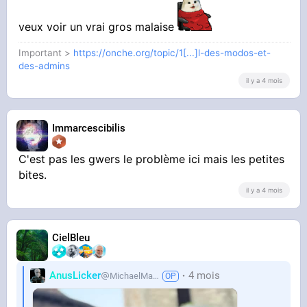
veux voir un vrai gros malaise
Important >
https://onche.org/topic/1[...]l-des-modos-et-
des-admins
il y a 4 mois
Immarcescibilis
C'est pas les gwers le problème ici mais les petites
bites.
il y a 4 mois
CielBleu
AnusLicker
4 mois
MichaelMann