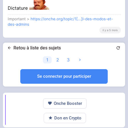
Hop GOULAG !
Dictature
Important >
https://onche.org/topic/1[...]l-des-modos-et-
des-admins
il y a 5 mois
Retou à liste des sujets
1
2
3
Se connecter pour participer
Onche Booster
Don en Crypto