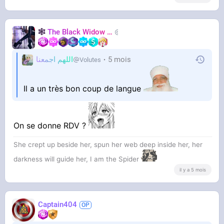
🕸️
The Black Widow
🕷️
Nastasya
اللهم اجمعنا
5 mois
Volutes
Il a un très bon coup de langue
On se donne RDV ?
She crept up beside her, spun her web deep inside her, her
darkness will guide her, I am the Spider
il y a 5 mois
Captain404