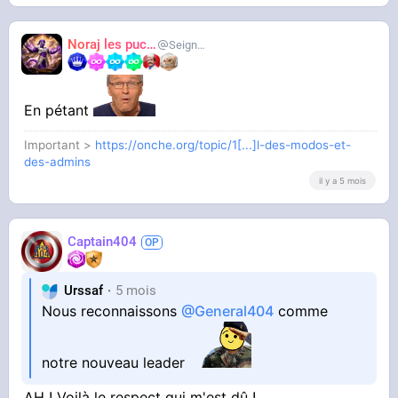
Noraj les pucix
SeigneurCooler
En pétant
Important >
https://onche.org/topic/1[...]l-des-modos-et-
des-admins
il y a 5 mois
Captain404
Urssaf
5 mois
Nous reconnaissons
@General404
comme
notre nouveau leader
AH ! Voilà le respect qui m'est dû !