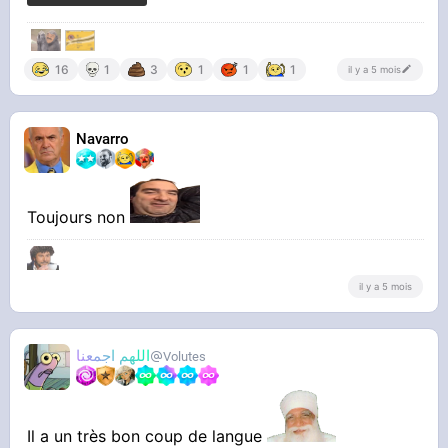
‎‎ ‎
16
1
3
1
1
1
il y a 5 mois
Navarro
Toujours non
il y a 5 mois
اللهم اجمعنا
Volutes
Il a un très bon coup de langue