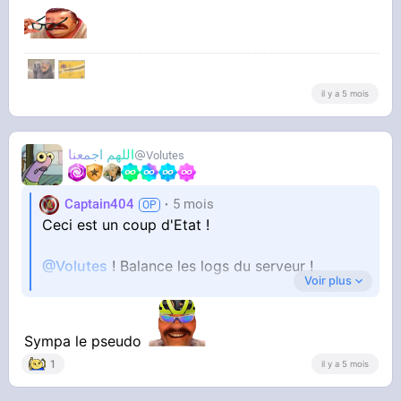
‎‎ ‎
il y a 5 mois
اللهم اجمعنا
Volutes
Captain404
5 mois
Ceci est un coup d'Etat !
@Volutes
! Balance les logs du serveur !
Voir plus
Sympa le pseudo
1
il y a 5 mois