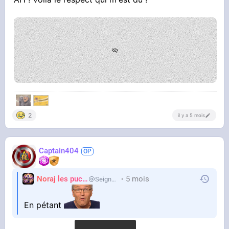
‎‎ ‎
2
il y a 5 mois
Captain404
Noraj les pucix
5 mois
SeigneurCooler
En pétant