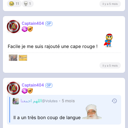
11
1
il y a 5 mois
Captain404
Facile je me suis rajouté une cape rouge !
‎‎ ‎
il y a 5 mois
Captain404
اللهم اجمعنا
5 mois
Volutes
Il a un très bon coup de langue