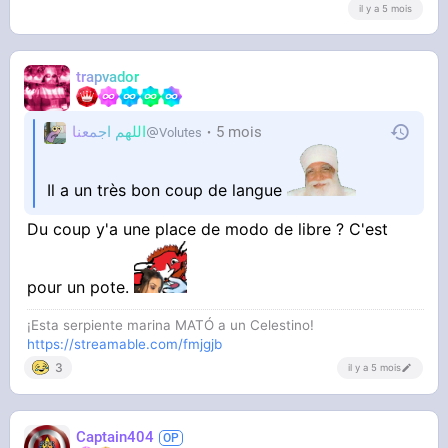
il y a 5 mois
trapvador
اللهم اجمعنا
5 mois
Volutes
Il a un très bon coup de langue
Du coup y'a une place de modo de libre ? C'est
pour un pote.
¡Esta serpiente marina MATÓ a un Celestino!
https://streamable.com/fmjgjb
3
il y a 5 mois
Captain404