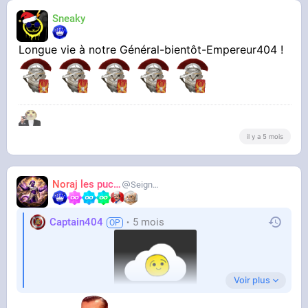
Sneaky
Longue vie à notre Général-bientôt-Empereur404 !
il y a 5 mois
Noraj les pucix
SeigneurCooler
Captain404
5 mois
Voir plus