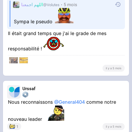
اللهم اجمعنا
5 mois
Volutes
Sympa le pseudo
Il était grand temps que j'ai le grade de mes
responsabilité !
‎‎ ‎
il y a 5 mois
Urssaf
Nous reconnaissons
@General404
comme notre
nouveau leader
1
il y a 5 mois