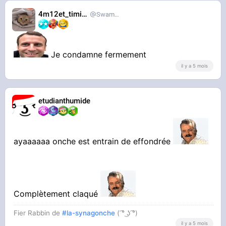
4m12et_timide
SwampDrainer
Je condamne fermement
il y a 5 mois
etudianthumide
ayaaaaaa onche est entrain de effondrée
Complètement claqué
Fier Rabbin de
#la-synagonche
( ͡° ͜ʖ ͡°)
il y a 5 mois